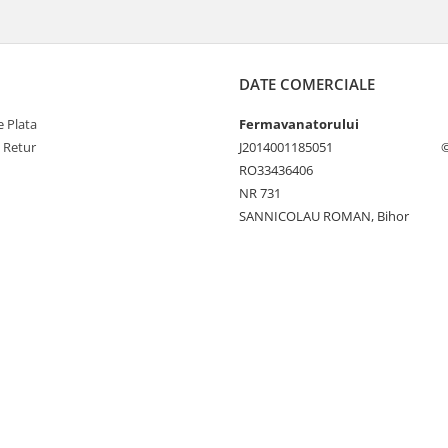
DATE COMERCIALE
 Plata
Fermavanatorului
e Retur
J2014001185051
©
RO33436406
NR 731
SANNICOLAU ROMAN, Bihor