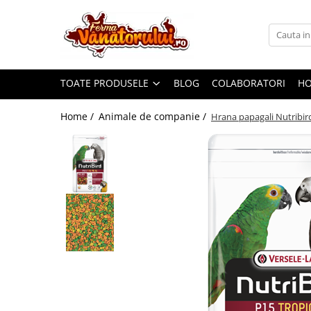
Toate Produsele
Iepuri
TOATE PRODUSELE
BLOG
COLABORATORI
H
Hranitori
Adapatori
Home /
Animale de companie /
Hrana papagali Nutribir
Accesorii
Hrana (furaje)
Prepeliţe
Hranitori
Adapatori
Custi
Incubatoare
Accesorii
Hrana (furaje)