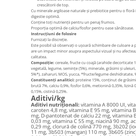
Vaci și cai
crescătorii de top.
Cai
Cu minerale argiloase naturale și prebiotice pentru o floră 
digestie optimă.
Vaci
Conține toți nutrienții pentru un penaj frumos.
Proporția optimă de calciu/fosfor pentru oase sănătoase.
Accesorii
Instrucțiuni de folosire
Hrana (furaje)
Furnizați la discreție.
Suplimente si produse de uz
Este posibil să observați o ușoară schimbare de culoare a p
veterinar
are un impact minor asupra aspectului vizual și nu afectează
calitatea.
Oi şi capre
Compoziție:
cereale,
fructe cu coajă (arahide decorticate 
Accesorii
vegetală,
legume,
semințe (5%),
minerale,
grăsimi și uleiuri
5%*),
zaharuri,
MOS, yucca,
*fructe/legume deshidratate, %
Alăptare
Constituenți analitici:
proteine 15%,
conținut de grăsim
Hrana (furaje)
brută 7%,
calciu 0,9%,
fosfor 0,6%,
metionină 0,35%,
lizină
0,15%, cistină 0,25%.
Suplimente si accesorii veterinare
Aditivi/kg
Porumbei
Aditivi nutriționali:
vitamina A 8000 UI, vit
caroten 4,8 mg, vitamina E 95 mg, vitamina 
Accesorii
mg, D-pantotenat de calciu 22 mg, vitamina 
0,03 mg, vitamina C 55 mg, niacină 90 mg, aci
Adapatori
0,29 mg, clorură de colină 770 mg, 3b202 (io
Cuști de transport
11 mg, 3b503 (mangan) 110 mg, 3b605 (zinc)