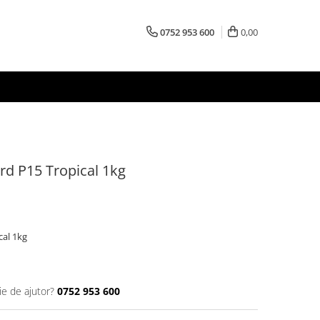
0752 953 600
0,00
rd P15 Tropical 1kg
cal 1kg
ie de ajutor?
0752 953 600