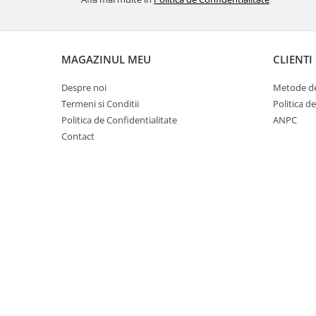
Suplimente si produse de uz
veterinar
Rozatoare
MAGAZINUL MEU
CLIENTI
Accesorii
Hrana
Despre noi
Metode de
Fitofarmacie
Termeni si Conditii
Politica d
Erbicide
Politica de Confidentialitate
ANPC
Contact
Fungicide
Ingrasamant
Pesticide
Seminte
Flori
Fructe
Legume
Plante Aromatice
Plante furajere