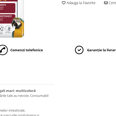
Adauga la Favorite
Cere 
Comenzi telefonice
Garanție la livra
ali mari- multicoloră
sările tale au nevoie. Consumabil
melor intestinale.
re parcurile ornitologice și