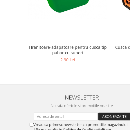
Cuști transport animale mici
Gard electric
Accesorii gard electric
Aparate gard electric
Fir gard electric
Animale de companie
Cusca d
Hranitoare-adapatoare pentru cusca tip
pahar cu suport
Caini
2,90 Lei
Accesorii
Hrana
Suplimente si produse de uz
veterinar
Papagali
NEWSLETTER
Pesti
Nu rata ofertele si promotiile noastre
Pisici
Accesorii
Vreau sa primesc newsletter cu promotiile magazinului.
Hrana
Afla mai multe in
Politica de Confidentialitate