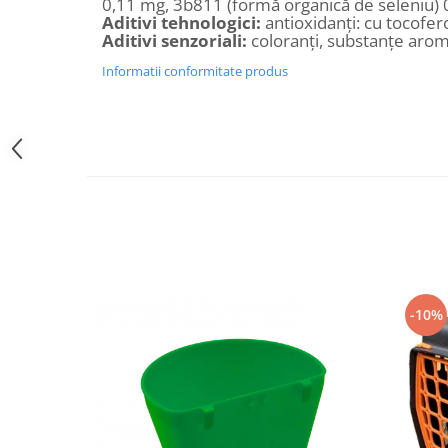
0,11 mg, 3b811 (formă organică de seleniu) 
Hrană (furaje)
Aditivi tehnologici:
antioxidanți: cu tocofer
Aditivi senzoriali:
coloranți, substanțe arom
Hrănitori
Informatii conformitate produs
Suplimente și grituri
Accesorii pentru făcut cuşti
Curatare copite
Accesorii veterinare
Capcane
Aditivi furajeri
Promotor
Adjuvanți Promedivet
Calciu furajer și stimulatoare ouat
-10%
Sprayuri cicatrizante
Cărţi zootehnice
Raticide
Insecticide
Dezinfectanti