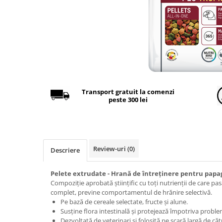
Găini şi alte păsări
Accesorii
Adăpători
Cuști și țarcuri
Hrana (furaje)
Hrănitoare
Transport gratuit la comenzi
peste 300 lei
Incubatoare
Suplimente si produse de uz
veterinar
Porci
Review-uri
(0)
Descriere
Adapatori
Accesorii
Pelete extrudate - Hrană de întreținere pentru papag
Compoziție aprobată științific cu toți nutrienții de care pa
Hrana (furaje)
complet, previne comportamentul de hrănire selectivă.
Suplimente si produse de uz
Pe bază de cereale selectate, fructe și alune.
veterinar
Susține flora intestinală și protejează împotriva proble
Dezvoltată de veterinari și folosită pe scară largă de căt