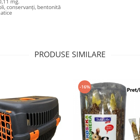
0,11 mg.
oli, conservanți, bentonită
atice
PRODUSE SIMILARE
-16%