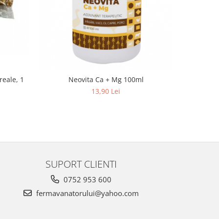
reale, 1
Neovita Ca + Mg 100ml
Hrana pa
13,90 Lei
SUPORT CLIENTI
0752 953 600
fermavanatorului@yahoo.com