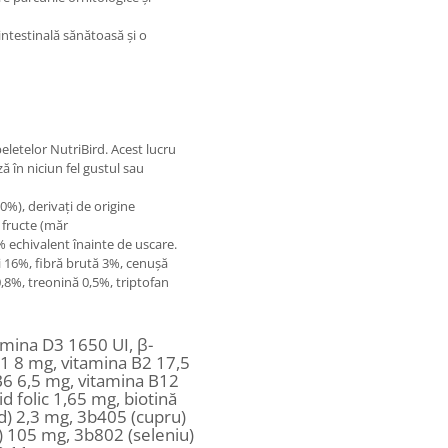
intestinală sănătoasă și o
eletelor NutriBird. Acest lucru
 în niciun fel gustul sau
10%),
derivați de origine
,
fructe (măr
 echivalent înainte de uscare.
i 16%,
fibră brută 3%,
cenușă
 0,8%,
treonină 0,5%,
triptofan
amina D3 1650 UI, β-
B1 8 mg, vitamina B2 17,5
B6 6,5 mg, vitamina B12
d folic 1,65 mg, biotină
d) 2,3 mg, 3b405 (cupru)
 105 mg, 3b802 (seleniu)