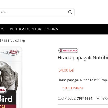
OME
POLITICA DE RETUR
PAGINA
d P15 Tropical 1kg
Hrana papagali Nutribi
54,00 Lei
Hrana papagali Nutribird P15 Tropi
STOC EPUIZAT
Cod Produs:
79846984
Ai nevo