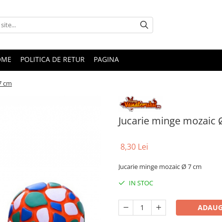
OME
POLITICA DE RETUR
PAGINA
7 cm
Jucarie minge mozaic 
8,30 Lei
Jucarie minge mozaic Ø 7 cm
IN STOC
ADAUG