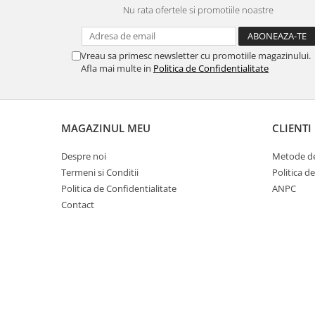
Nu rata ofertele si promotiile noastre
Cuști transport animale mici
Gard electric
Accesorii gard electric
Vreau sa primesc newsletter cu promotiile magazinului.
Afla mai multe in
Politica de Confidentialitate
Aparate gard electric
Fir gard electric
Animale de companie
MAGAZINUL MEU
CLIENTI
Caini
Accesorii
Despre noi
Metode de
Hrana
Termeni si Conditii
Politica d
Politica de Confidentialitate
ANPC
Suplimente si produse de uz
veterinar
Contact
Papagali
Pesti
Pisici
Accesorii
Hrana