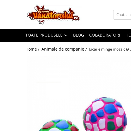
Toate Produsele
Iepuri
TOATE PRODUSELE
BLOG
COLABORATORI
H
Hranitori
Adapatori
Home /
Animale de companie /
Jucarie minge mozaic Ø 
Accesorii
Hrana (furaje)
Prepeliţe
Hranitori
Adapatori
Custi
Incubatoare
Accesorii
Hrana (furaje)