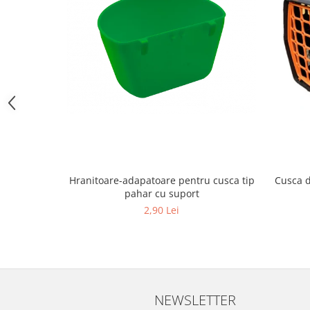
Hrană (furaje)
Hrănitori
Suplimente și grituri
Accesorii pentru făcut cuşti
Curatare copite
Accesorii veterinare
Capcane
Aditivi furajeri
Promotor
Cusca d
Hranitoare-adapatoare pentru cusca tip
Adjuvanți Promedivet
pahar cu suport
Calciu furajer și stimulatoare ouat
2,90 Lei
Sprayuri cicatrizante
Cărţi zootehnice
Raticide
Insecticide
NEWSLETTER
Dezinfectanti