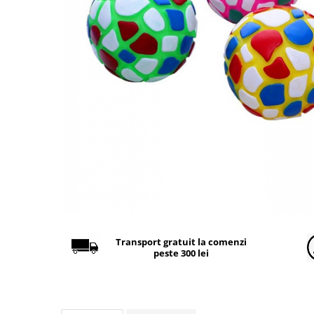
Găini şi alte păsări
Accesorii
Adăpători
Cuști și țarcuri
Hrana (furaje)
Hrănitoare
Incubatoare
Suplimente si produse de uz
veterinar
Porci
Adapatori
Accesorii
Transport gratuit la comenzi
peste 300 lei
Hrana (furaje)
Suplimente si produse de uz
veterinar