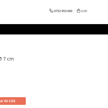
0752 953 600
0,00
Ø 7 cm
A IN COS