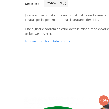
Vaci și cai
Review-uri
(0)
Descriere
Cai
Jucarie confectionata din cauciuc natural de inalta rezisten
Vaci
creata special pentru intarirea si curatarea dentitiei.
Accesorii
Este o jucarie adorata de cainii de talie mica si medie (york
Hrana (furaje)
teckel, westie, etc).
Suplimente si produse de uz
veterinar
Informatii conformitate produs
Oi şi capre
Accesorii
Alăptare
Hrana (furaje)
Suplimente si accesorii veterinare
Porumbei
Accesorii
Adapatori
-10%
Cuști de transport