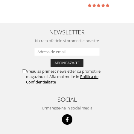
Cuști transport animale mici
Gard electric
Accesorii gard electric
Aparate gard electric
NEWSLETTER
Fir gard electric
Nu rata ofertele si promotiile noastre
Animale de companie
Caini
Accesorii
Vreau sa primesc newsletter cu promotiile
Hrana
magazinului. Afla mai multe in
Politica de
Suplimente si produse de uz
Confidentialitate
veterinar
Papagali
SOCIAL
Pesti
Urmareste-ne in social media
Pisici
Accesorii
Hrana