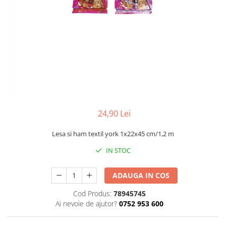
Găini şi alte păsări
Accesorii
Adăpători
Cuști și țarcuri
Hrana (furaje)
Hrănitoare
Incubatoare
24,90 Lei
Suplimente si produse de uz
veterinar
Lesa si ham textil york 1x22x45 cm/1,2 m
Porci
IN STOC
Adapatori
Accesorii
ADAUGA IN COS
Hrana (furaje)
Cod Produs:
78945745
Suplimente si produse de uz
Ai nevoie de ajutor?
0752 953 600
veterinar