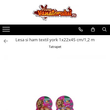
Toate Produsele
Iepuri
Hranitori
Lesa si ham textil york 1x22x45 cm/1,2 m
Adapatori
Tatrapet
Accesorii
Hrana (furaje)
Prepeliţe
Hranitori
Adapatori
Custi
Incubatoare
Accesorii
Hrana (furaje)