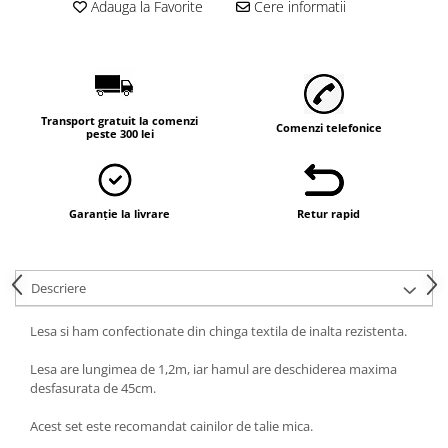
Vaci și cai
Adauga la Favorite
Cere informatii
Cai
Vaci
Accesorii
Hrana (furaje)
Transport gratuit la comenzi
Comenzi telefonice
peste 300 lei
Suplimente si produse de uz
veterinar
Oi şi capre
Garanție la livrare
Retur rapid
Accesorii
Alăptare
Hrana (furaje)
Descriere
Suplimente si accesorii veterinare
Lesa si ham confectionate din chinga textila de inalta rezistenta.
Porumbei
Accesorii
Lesa are lungimea de 1,2m, iar hamul are deschiderea maxima
desfasurata de 45cm.
Adapatori
Acest set este recomandat cainilor de talie mica.
Cuști de transport