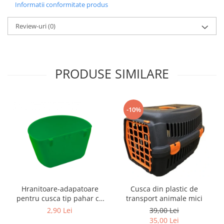
Informatii conformitate produs
Hrană (furaje)
Hrănitori
Review-uri
(0)
Suplimente și grituri
Accesorii pentru făcut cuşti
Curatare copite
PRODUSE SIMILARE
Accesorii veterinare
Capcane
Aditivi furajeri
-10%
Promotor
Adjuvanți Promedivet
Calciu furajer și stimulatoare ouat
Sprayuri cicatrizante
Cărţi zootehnice
Hranitoare-adapatoare
Cusca din plastic de
Raticide
pentru cusca tip pahar cu
transport animale mici
Insecticide
suport
2,90 Lei
39,00 Lei
Dezinfectanti
35,00 Lei