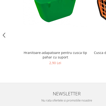
Hrană (furaje)
Hrănitori
Suplimente și grituri
Accesorii pentru făcut cuşti
Curatare copite
Accesorii veterinare
Capcane
Aditivi furajeri
Hranitoare-adapatoare pentru cusca tip
Cusca d
Promotor
pahar cu suport
2,90 Lei
Adjuvanți Promedivet
Calciu furajer și stimulatoare ouat
Sprayuri cicatrizante
Cărţi zootehnice
Raticide
NEWSLETTER
Insecticide
Nu rata ofertele si promotiile noastre
Dezinfectanti