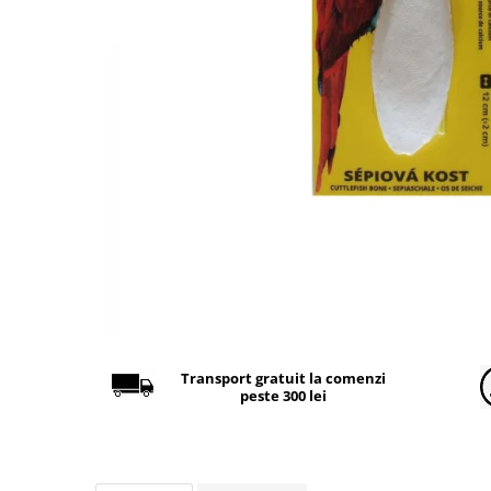
Găini şi alte păsări
Accesorii
Adăpători
Cuști și țarcuri
Hrana (furaje)
Hrănitoare
Incubatoare
Suplimente si produse de uz
veterinar
Porci
Adapatori
Accesorii
Transport gratuit la comenzi
peste 300 lei
Hrana (furaje)
Suplimente si produse de uz
veterinar