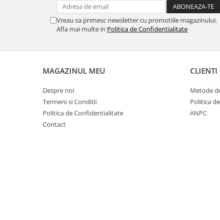
Cuști transport animale mici
Vreau sa primesc newsletter cu promotiile magazinului.
Gard electric
Afla mai multe in
Politica de Confidentialitate
Accesorii gard electric
Aparate gard electric
Fir gard electric
MAGAZINUL MEU
CLIENTI
Animale de companie
Despre noi
Metode de
Caini
Termeni si Conditii
Politica d
Accesorii
Politica de Confidentialitate
ANPC
Hrana
Contact
Suplimente si produse de uz
veterinar
Papagali
Pesti
Pisici
Accesorii
Hrana