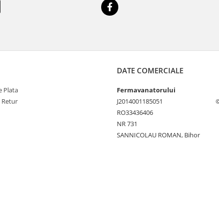
DATE COMERCIALE
 Plata
Fermavanatorului
e Retur
J2014001185051
©
RO33436406
NR 731
SANNICOLAU ROMAN, Bihor