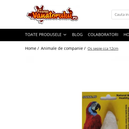
Toate Produsele
Iepuri
TOATE PRODUSELE
BLOG
COLABORATORI
H
Hranitori
Adapatori
Home /
Animale de companie /
Os sepie cca 12cm
Accesorii
Hrana (furaje)
Prepeliţe
Hranitori
Adapatori
Custi
Incubatoare
Accesorii
Hrana (furaje)