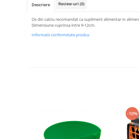
Vaci și cai
Review-uri
(0)
Descriere
Cai
Os din calciu recomandat ca supliment alimentar in alimentat
Vaci
Dimensiune cuprinsa intre 9-12cm.
Accesorii
Informatii conformitate produs
Hrana (furaje)
Suplimente si produse de uz
veterinar
Oi şi capre
Accesorii
Alăptare
Hrana (furaje)
Suplimente si accesorii veterinare
Porumbei
-10%
Accesorii
Adapatori
Cuști de transport