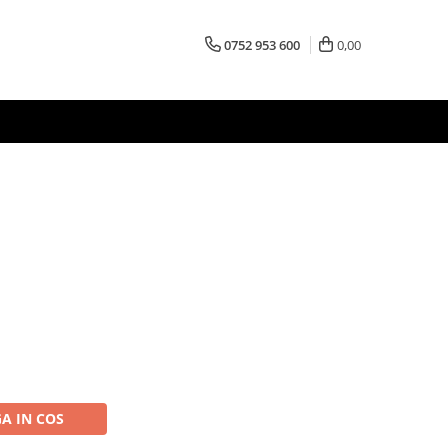
0752 953 600
0,00
A IN COS