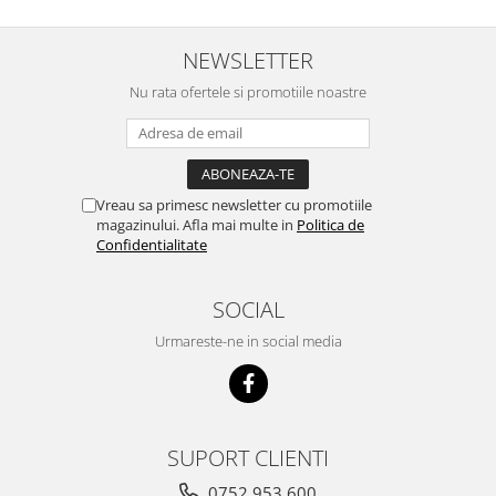
Cuști transport animale mici
Gard electric
NEWSLETTER
Accesorii gard electric
Nu rata ofertele si promotiile noastre
Aparate gard electric
Fir gard electric
Animale de companie
Vreau sa primesc newsletter cu promotiile
Caini
magazinului. Afla mai multe in
Politica de
Accesorii
Confidentialitate
Hrana
Suplimente si produse de uz
SOCIAL
veterinar
Urmareste-ne in social media
Papagali
Pesti
Pisici
SUPORT CLIENTI
Accesorii
Hrana
0752 953 600