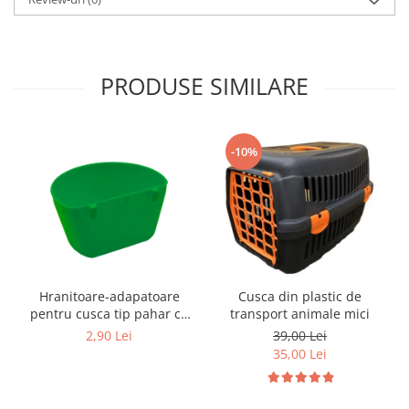
Hrană (furaje)
Hrănitori
Suplimente și grituri
PRODUSE SIMILARE
Accesorii pentru făcut cuşti
Curatare copite
Accesorii veterinare
-10%
Capcane
Aditivi furajeri
Promotor
Adjuvanți Promedivet
Calciu furajer și stimulatoare ouat
Hranitoare-adapatoare
Cusca din plastic de
Sprayuri cicatrizante
pentru cusca tip pahar cu
transport animale mici
Cărţi zootehnice
suport
2,90 Lei
39,00 Lei
Raticide
35,00 Lei
Insecticide
Dezinfectanti