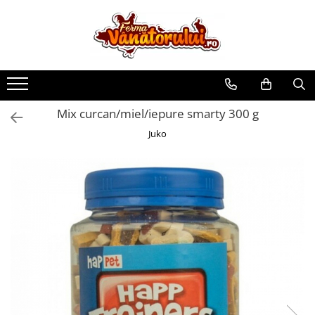
Toate Produsele
Iepuri
Hranitori
Mix curcan/miel/iepure smarty 300 g
Adapatori
Juko
Accesorii
Hrana (furaje)
Prepeliţe
Hranitori
Adapatori
Custi
Incubatoare
Accesorii
Hrana (furaje)