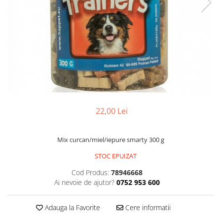
Găini şi alte păsări
Accesorii
Adăpători
Cuști și țarcuri
Hrana (furaje)
Hrănitoare
Incubatoare
22,00 Lei
Suplimente si produse de uz
veterinar
Mix curcan/miel/iepure smarty 300 g
Porci
Adapatori
STOC EPUIZAT
Accesorii
Cod Produs:
78946668
Ai nevoie de ajutor?
0752 953 600
Hrana (furaje)
Suplimente si produse de uz
Adauga la Favorite
Cere informatii
veterinar