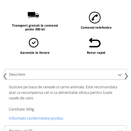
Vaci și cai
Cai
Vaci
Transport gratuit la comenzi
Accesorii
Comenzi telefonice
peste 300 lei
Hrana (furaje)
Suplimente si produse de uz
veterinar
Garanție la livrare
Retur rapid
Oi şi capre
Accesorii
Alăptare
Descriere
Hrana (furaje)
Gustare pe baza de cereale si carne animala. Este recomandata
Suplimente si accesorii veterinare
atat ca recompensa cat si ca alimentatie zilnica pentru toate
rasele de caini.
Porumbei
Accesorii
Cantitate 300g.
Adapatori
Informatii conformitate produs
Cuști de transport
Review-uri
(0)