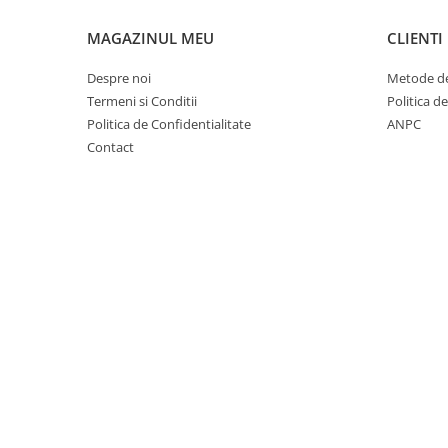
Cuști transport animale mici
MAGAZINUL MEU
CLIENTI
Gard electric
Accesorii gard electric
Despre noi
Metode de
Aparate gard electric
Termeni si Conditii
Politica d
Politica de Confidentialitate
ANPC
Fir gard electric
Contact
Animale de companie
Caini
Accesorii
Hrana
Suplimente si produse de uz
veterinar
Papagali
Pesti
Pisici
Accesorii
Hrana