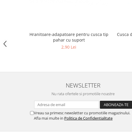
Hrană (furaje)
Hrănitori
Suplimente și grituri
Accesorii pentru făcut cuşti
Cusca d
Hranitoare-adapatoare pentru cusca tip
Curatare copite
pahar cu suport
Accesorii veterinare
2,90 Lei
Capcane
Aditivi furajeri
Promotor
Adjuvanți Promedivet
NEWSLETTER
Calciu furajer și stimulatoare ouat
Nu rata ofertele si promotiile noastre
Sprayuri cicatrizante
Cărţi zootehnice
Vreau sa primesc newsletter cu promotiile magazinului.
Raticide
Afla mai multe in
Politica de Confidentialitate
Insecticide
Dezinfectanti