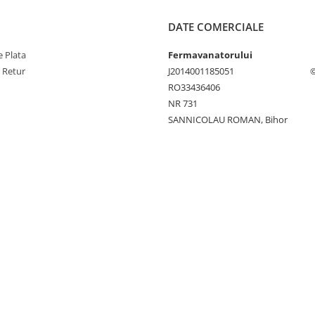
DATE COMERCIALE
 Plata
Fermavanatorului
e Retur
J2014001185051
©
RO33436406
NR 731
SANNICOLAU ROMAN, Bihor