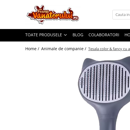
Toate Produsele
Iepuri
TOATE PRODUSELE
BLOG
COLABORATORI
H
Hranitori
Adapatori
Home /
Animale de companie /
Tesala color & fancy cu 
Accesorii
Hrana (furaje)
Prepeliţe
Hranitori
Adapatori
Custi
Incubatoare
Accesorii
Hrana (furaje)