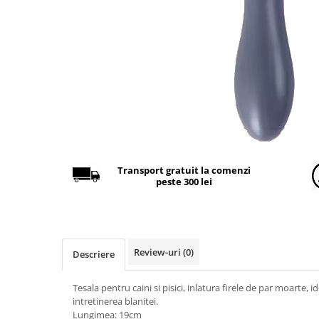
Găini şi alte păsări
Accesorii
Adăpători
Cuști și țarcuri
Hrana (furaje)
Hrănitoare
Incubatoare
Suplimente si produse de uz
Transport gratuit la comenzi
veterinar
peste 300 lei
Porci
Adapatori
Accesorii
Review-uri
(0)
Descriere
Hrana (furaje)
Suplimente si produse de uz
Tesala pentru caini si pisici, inlatura firele de par moarte, 
veterinar
intretinerea blanitei.
Lungimea: 19cm