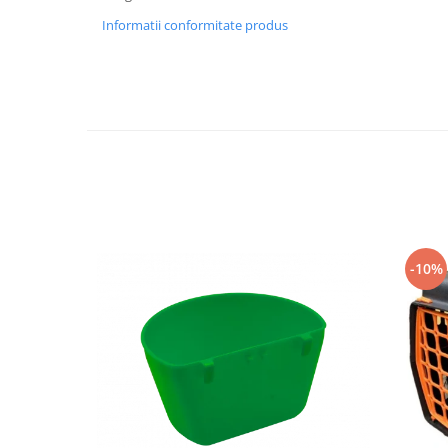
Vaci și cai
Informatii conformitate produs
Cai
Vaci
Accesorii
Hrana (furaje)
Suplimente si produse de uz
veterinar
Oi şi capre
Accesorii
Alăptare
-10%
Hrana (furaje)
Suplimente si accesorii veterinare
Porumbei
Accesorii
Adapatori
Cuști de transport