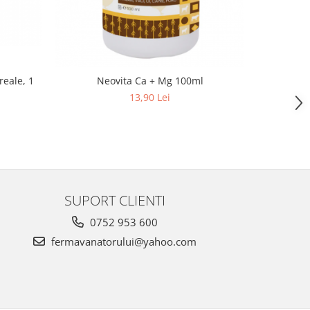
reale, 1
Neovita Ca + Mg 100ml
Hrana pe
13,90 Lei
SUPORT CLIENTI
0752 953 600
fermavanatorului@yahoo.com