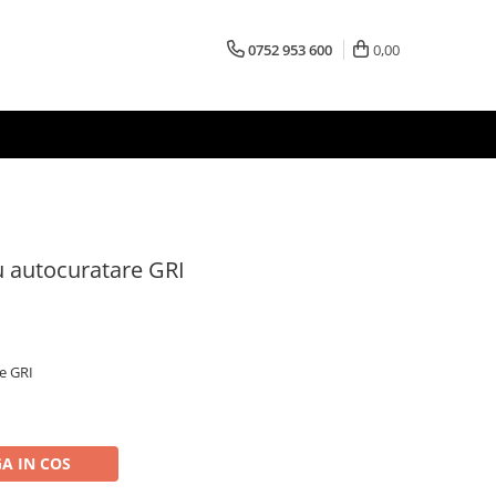
0752 953 600
0,00
u autocuratare GRI
re GRI
A IN COS