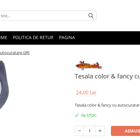
OME
POLITICA DE RETUR
PAGINA
autocuratare GRI
Tesala color & fancy c
24,00 Lei
Tesala color & fancy cu autocurata
IN STOC
ADAUG