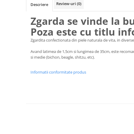
Vaci și cai
Review-uri
(0)
Descriere
Cai
Zgarda se vinde la b
Vaci
Poza este cu titlu in
Accesorii
Hrana (furaje)
Zgardita confectionata din piele naturala de vita, in diverse 
Suplimente si produse de uz
veterinar
Avand latimea de 1,5cm si lungimea de 35cm, este recoman
si medie (bichon, beagle, shitzu, etc).
Oi şi capre
Accesorii
Informatii conformitate produs
Alăptare
Hrana (furaje)
Suplimente si accesorii veterinare
Porumbei
Accesorii
Adapatori
Cuști de transport