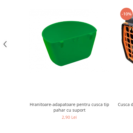
Hrană (furaje)
Hrănitori
-10%
Suplimente și grituri
Accesorii pentru făcut cuşti
Curatare copite
Accesorii veterinare
Capcane
Aditivi furajeri
Promotor
Adjuvanți Promedivet
Calciu furajer și stimulatoare ouat
Sprayuri cicatrizante
Hranitoare-adapatoare pentru cusca tip
Cusca d
Cărţi zootehnice
pahar cu suport
Raticide
2,90 Lei
Insecticide
Dezinfectanti