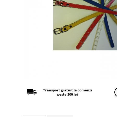
Găini şi alte păsări
Accesorii
Adăpători
Cuști și țarcuri
Hrana (furaje)
Hrănitoare
Incubatoare
Suplimente si produse de uz
veterinar
Porci
Adapatori
Accesorii
Transport gratuit la comenzi
peste 300 lei
Hrana (furaje)
Suplimente si produse de uz
veterinar