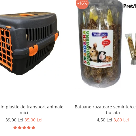
-16%
Batoane rozatoare seminte/ce
in plastic de transport animale
bucata
mici
4,50 Lei
3,80 Lei
39,00 Lei
35,00 Lei