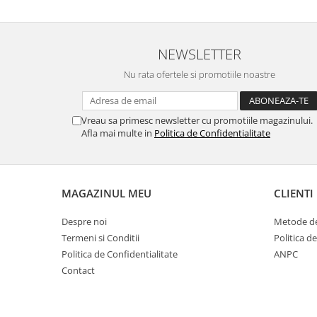
Cuști transport animale mici
Gard electric
Accesorii gard electric
NEWSLETTER
Aparate gard electric
Nu rata ofertele si promotiile noastre
Fir gard electric
Animale de companie
Vreau sa primesc newsletter cu promotiile magazinului.
Caini
Afla mai multe in
Politica de Confidentialitate
Accesorii
Hrana
Suplimente si produse de uz
MAGAZINUL MEU
CLIENTI
veterinar
Despre noi
Metode de
Papagali
Termeni si Conditii
Politica d
Pesti
Politica de Confidentialitate
ANPC
Pisici
Contact
Accesorii
Hrana