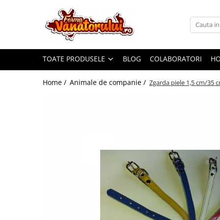
Toate Produsele
Iepuri
TOATE PRODUSELE
BLOG
COLABORATORI
H
Hranitori
Adapatori
Home /
Animale de companie /
Zgarda piele 1,5 cm/35 c
Accesorii
Hrana (furaje)
Prepeliţe
Hranitori
Adapatori
Custi
Incubatoare
Accesorii
Hrana (furaje)