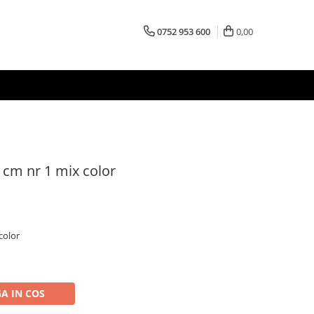
0752 953 600
0,00
 cm nr 1 mix color
color
A IN COS