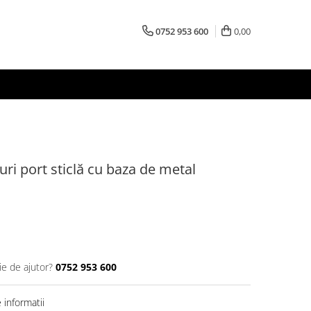
0752 953 600
0,00
ri port sticlă cu baza de metal
ie de ajutor?
0752 953 600
informatii