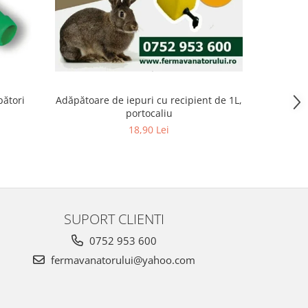
pători
Adăpătoare de iepuri cu recipient de 1L,
Adăpătoare
portocaliu
18,90 Lei
SUPORT CLIENTI
0752 953 600
fermavanatorului@yahoo.com