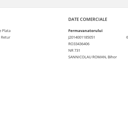
DATE COMERCIALE
 Plata
Fermavanatorului
e Retur
J2014001185051
©
RO33436406
NR 731
SANNICOLAU ROMAN, Bihor