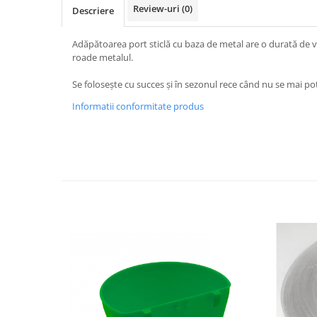
Vaci și cai
Review-uri
(0)
Descriere
Cai
Adăpătoarea port sticlă cu baza de metal are o durată de v
Vaci
roade metalul.
Accesorii
Se folosește cu succes și în sezonul rece când nu se mai po
Hrana (furaje)
Suplimente si produse de uz
Informatii conformitate produs
veterinar
Oi şi capre
Accesorii
Alăptare
Hrana (furaje)
Suplimente si accesorii veterinare
Porumbei
Accesorii
Adapatori
Cuști de transport