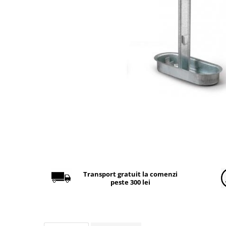
Găini şi alte păsări
Accesorii
Adăpători
Cuști și țarcuri
Hrana (furaje)
Hrănitoare
Incubatoare
Suplimente si produse de uz
veterinar
Porci
Adapatori
Accesorii
Transport gratuit la comenzi
peste 300 lei
Hrana (furaje)
Suplimente si produse de uz
veterinar