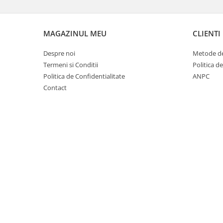
Cuști transport animale mici
Gard electric
MAGAZINUL MEU
CLIENTI
Accesorii gard electric
Aparate gard electric
Despre noi
Metode de
Fir gard electric
Termeni si Conditii
Politica d
Politica de Confidentialitate
ANPC
Animale de companie
Contact
Caini
Accesorii
Hrana
Suplimente si produse de uz
veterinar
Papagali
Pesti
Pisici
Accesorii
Hrana