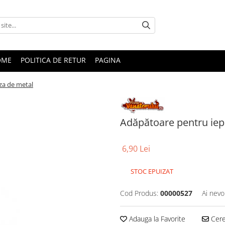
OME
POLITICA DE RETUR
PAGINA
aza de metal
Adăpătoare pentru iepu
6,90 Lei
STOC EPUIZAT
Cod Produs:
00000527
Ai nevo
Adauga la Favorite
Cere 