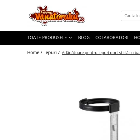
Toate Produsele
Iepuri
TOATE PRODUSELE
BLOG
COLABORATORI
H
Hranitori
Adapatori
Home /
Iepuri /
Adăpătoare pentru iepuri port sticlă cu b
Accesorii
Hrana (furaje)
Prepeliţe
Hranitori
Adapatori
Custi
Incubatoare
Accesorii
Hrana (furaje)