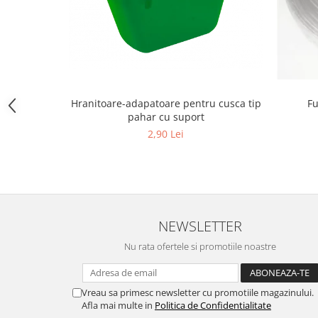
Hrană (furaje)
Hrănitori
Suplimente și grituri
Accesorii pentru făcut cuşti
Curatare copite
Hranitoare-adapatoare pentru cusca tip
Fu
Accesorii veterinare
pahar cu suport
Capcane
2,90 Lei
Aditivi furajeri
Promotor
Adjuvanți Promedivet
Calciu furajer și stimulatoare ouat
NEWSLETTER
Sprayuri cicatrizante
Nu rata ofertele si promotiile noastre
Cărţi zootehnice
Raticide
Insecticide
Vreau sa primesc newsletter cu promotiile magazinului.
Afla mai multe in
Politica de Confidentialitate
Dezinfectanti