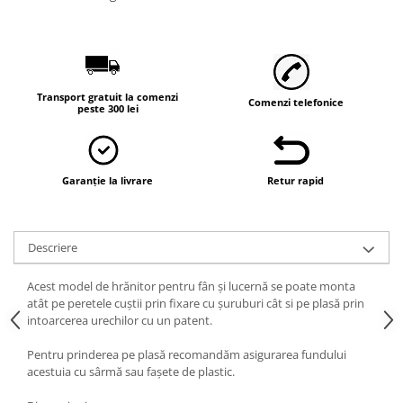
Vaci și cai
Cai
Vaci
Accesorii
Transport gratuit la comenzi
Comenzi telefonice
Hrana (furaje)
peste 300 lei
Suplimente si produse de uz
veterinar
Oi şi capre
Garanție la livrare
Retur rapid
Accesorii
Alăptare
Descriere
Hrana (furaje)
Suplimente si accesorii veterinare
Acest model de hrănitor pentru fân și lucernă se poate monta
atât pe peretele cuștii prin fixare cu șuruburi cât si pe plasă prin
Porumbei
intoarcerea urechilor cu un patent.
Accesorii
Pentru prinderea pe plasă recomandăm asigurarea fundului
Adapatori
acestuia cu sârmă sau fașete de plastic.
Cuști de transport