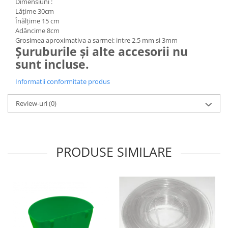
Dimensiuni :
Hrană (furaje)
Lățime 30cm
Înălțime 15 cm
Hrănitori
Adâncime 8cm
Suplimente și grituri
Grosimea aproximativa a sarmei: intre 2,5 mm si 3mm
Șuruburile și alte accesorii nu
Accesorii pentru făcut cuşti
sunt incluse.
Curatare copite
Accesorii veterinare
Informatii conformitate produs
Capcane
Review-uri
(0)
Aditivi furajeri
Promotor
Adjuvanți Promedivet
PRODUSE SIMILARE
Calciu furajer și stimulatoare ouat
Sprayuri cicatrizante
Cărţi zootehnice
Raticide
Insecticide
Dezinfectanti