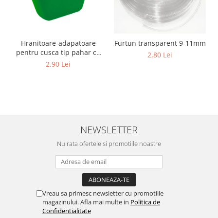
Cuști transport animale mici
Gard electric
Accesorii gard electric
Hranitoare-adapatoare
Furtun transparent 9-11mm
Aparate gard electric
pentru cusca tip pahar cu
2,80 Lei
suport
Fir gard electric
2,90 Lei
Animale de companie
Caini
Accesorii
Hrana
NEWSLETTER
Suplimente si produse de uz
veterinar
Nu rata ofertele si promotiile noastre
Papagali
Pesti
Pisici
Vreau sa primesc newsletter cu promotiile
Accesorii
magazinului. Afla mai multe in
Politica de
Confidentialitate
Hrana