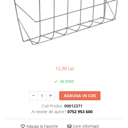
Găini şi alte păsări
Accesorii
Adăpători
Cuști și țarcuri
Hrana (furaje)
Hrănitoare
Incubatoare
Suplimente si produse de uz
12,90 Lei
veterinar
Porci
IN STOC
Adapatori
ADAUGA IN COS
Accesorii
Cod Produs:
00012371
Hrana (furaje)
Ai nevoie de ajutor?
0752 953 600
Suplimente si produse de uz
veterinar
Adauga la Favorite
Cere informatii