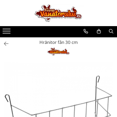
Toate Produsele
Iepuri
Hranitori
Hrănitor fân 30 cm
Adapatori
Accesorii
Hrana (furaje)
Prepeliţe
Hranitori
Adapatori
Custi
Incubatoare
Accesorii
Hrana (furaje)