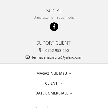
Suplimente si produse de uz
veterinar
SOCIAL
Rozatoare
Urmareste-ne in social media
Accesorii
Hrana
Fitofarmacie
Erbicide
SUPORT CLIENTI
Fungicide
0752 953 600
Ingrasamant
fermavanatorului@yahoo.com
Pesticide
Seminte
MAGAZINUL MEU
Flori
CLIENTI
Fructe
Legume
DATE COMERCIALE
Plante Aromatice
Plante furajere