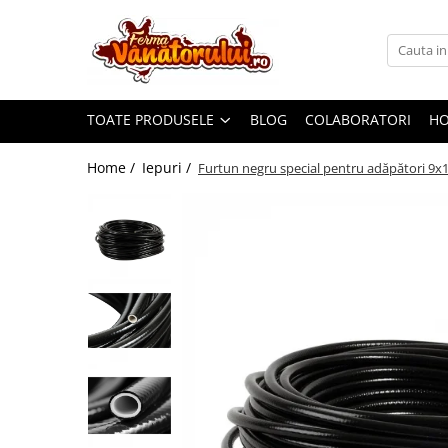
Toate Produsele
Iepuri
TOATE PRODUSELE
BLOG
COLABORATORI
H
Hranitori
Adapatori
Home /
Iepuri /
Furtun negru special pentru adăpători 
Accesorii
Hrana (furaje)
Prepeliţe
Hranitori
Adapatori
Custi
Incubatoare
Accesorii
Hrana (furaje)