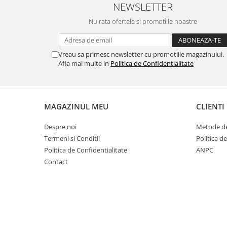
NEWSLETTER
Cuști transport animale mici
Gard electric
Nu rata ofertele si promotiile noastre
Accesorii gard electric
Aparate gard electric
Vreau sa primesc newsletter cu promotiile magazinului.
Afla mai multe in
Politica de Confidentialitate
Fir gard electric
Animale de companie
Caini
MAGAZINUL MEU
CLIENTI
Accesorii
Hrana
Despre noi
Metode de
Suplimente si produse de uz
Termeni si Conditii
Politica d
veterinar
Politica de Confidentialitate
ANPC
Papagali
Contact
Pesti
Pisici
Accesorii
Hrana