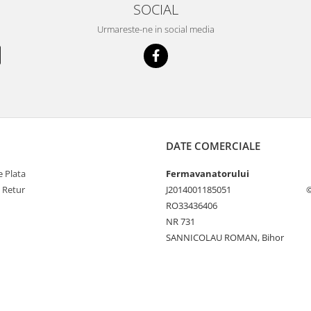
SOCIAL
Urmareste-ne in social media
DATE COMERCIALE
 Plata
Fermavanatorului
e Retur
J2014001185051
©
RO33436406
NR 731
SANNICOLAU ROMAN, Bihor