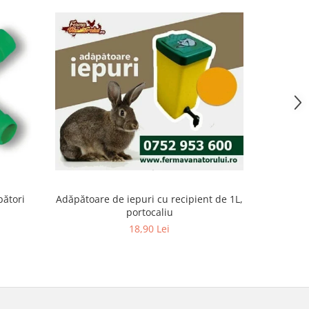
pători
Adăpătoare de iepuri cu recipient de 1L,
Adăpătoare
portocaliu
18,90 Lei