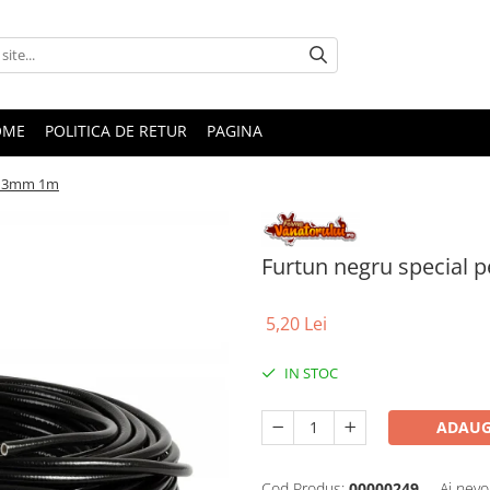
OME
POLITICA DE RETUR
PAGINA
9x13mm 1m
Furtun negru special
5,20 Lei
IN STOC
ADAUG
Cod Produs:
00000249
Ai nevo