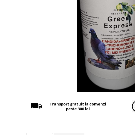
Găini şi alte păsări
Accesorii
Adăpători
Cuști și țarcuri
Hrana (furaje)
Hrănitoare
Incubatoare
Suplimente si produse de uz
veterinar
Porci
Adapatori
Accesorii
Transport gratuit la comenzi
peste 300 lei
Hrana (furaje)
Suplimente si produse de uz
veterinar