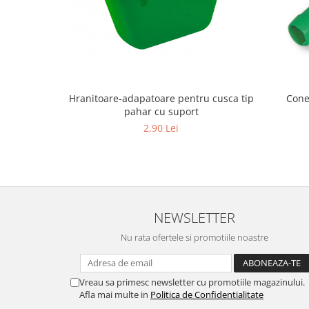
Suplimente si produse de uz
veterinar
Rozatoare
Accesorii
Hrana
Fitofarmacie
Hranitoare-adapatoare pentru cusca tip
Cone
pahar cu suport
Erbicide
2,90 Lei
Fungicide
Ingrasamant
Pesticide
Seminte
NEWSLETTER
Flori
Nu rata ofertele si promotiile noastre
Fructe
Legume
Vreau sa primesc newsletter cu promotiile magazinului.
Plante Aromatice
Afla mai multe in
Politica de Confidentialitate
Plante furajere