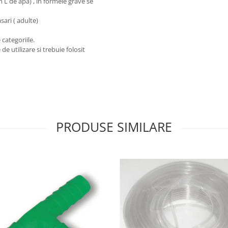
 L de apa) , in formele grave se
asari ( adulte)
categoriile.
de utilizare si trebuie folosit
PRODUSE SIMILARE