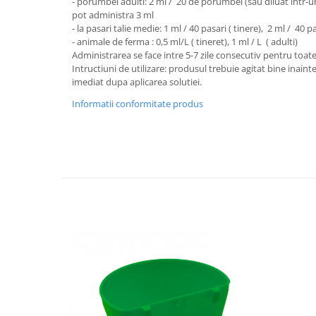
- porumbei adulti: 2 ml / 20 de porumbei (sau diluat intr-un
Cuști transport animale mici
pot administra 3 ml
- la pasari talie medie: 1 ml / 40 pasari ( tinere), 2 ml / 40 p
Gard electric
- animale de ferma : 0,5 ml/L ( tineret), 1 ml / L ( adulti)
Accesorii gard electric
Administrarea se face intre 5-7 zile consecutiv pentru toate 
Intructiuni de utilizare: produsul trebuie agitat bine inainte 
Aparate gard electric
imediat dupa aplicarea solutiei.
Fir gard electric
Informatii conformitate produs
Animale de companie
Caini
Accesorii
Hrana
Suplimente si produse de uz
veterinar
Papagali
Pesti
Pisici
Accesorii
Hrana