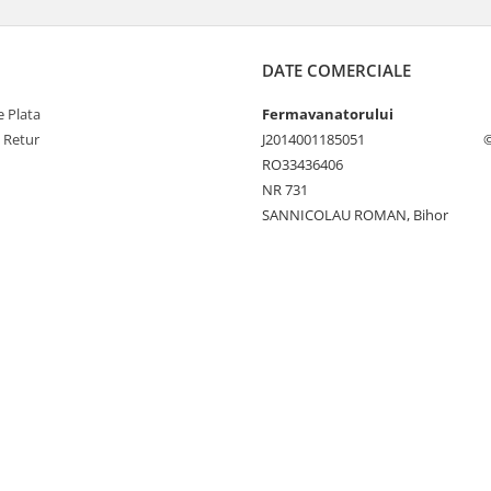
DATE COMERCIALE
 Plata
Fermavanatorului
e Retur
J2014001185051
©
RO33436406
NR 731
SANNICOLAU ROMAN, Bihor