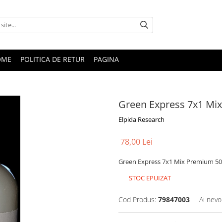
OME
POLITICA DE RETUR
PAGINA
Green Express 7x1 M
Elpida Research
78,00 Lei
Green Express 7x1 Mix Premium 
STOC EPUIZAT
Cod Produs:
79847003
Ai nevo