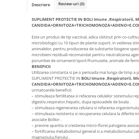
Vaci și cai
Review-uri
(0)
Descriere
Cai
SUPLIMENT PROTECTIE IN BOLI Imune ,Respiratorii, Mi
Vaci
CANDIDA+ORNITOZA+TRICHOMONOZA+ADENO+E.COLI
Accesorii
Este un produs de tip vaccinal, adica obtinut prin co-cultiv
Hrana (furaje)
microbiologici cu 10 tipuri de plante suport, in vederea sti
Suplimente si produse de uz
animalelor, pentru producerea de substante biogene specif
veterinar
microbieni reziduali recomandat pentru neutralizarea agent
Oi şi capre
porumbei de ornament/sport/frumusete, animale de ferm
BENEFICII
Accesorii
Utilizarea constanta si pe o perioada mai lunga de timp a 
Alăptare
SUPLIMENT PROTECTIE IN
BOLI Imune ,Respiratorii, Mic
CANDIDA+ORNITOZA+TRICHOMONOZA+ADENO+E.COLI
Hrana (furaje)
urmatoarele beneficii:
– stimuleaza fertilitatea si refacerea celulelor sistemului r
Suplimente si accesorii veterinare
digestiv,respirator,hepatic, dupa episoadele de boala .
Porumbei
– stimuleaza regenerarea celulara si refacerea organismului
– stimuleaza rezistenta si recuperarea celulara la diferite inf
Accesorii
asociate Bolilor .
Adapatori
– previne aparitia si cresterea micro-florei patogene asociat
– fortificarea metabolismul general si a metabolismului calci
Cuști de transport
magneziului,fierului .