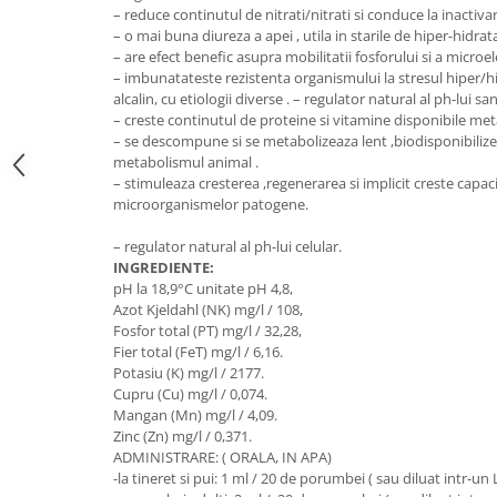
Hrană (furaje)
– reduce continutul de nitrati/nitrati si conduce la inactiva
– o mai buna diureza a apei , utila in starile de hiper-hidrata
Hrănitori
– are efect benefic asupra mobilitatii fosforului si a micro
– imbunatateste rezistenta organismului la stresul hiper/hi
Suplimente și grituri
alcalin, cu etiologii diverse . – regulator natural al ph-lui sa
Accesorii pentru făcut cuşti
– creste continutul de proteine si vitamine disponibile me
– se descompune si se metabolizeaza lent ,biodisponibilizeaz
Curatare copite
metabolismul animal .
Accesorii veterinare
– stimuleaza cresterea ,regenerarea si implicit creste capa
Capcane
microorganismelor patogene.
Aditivi furajeri
– regulator natural al ph-lui celular.
Promotor
INGREDIENTE:
pH la 18,9°C unitate pH 4,8,
Adjuvanți Promedivet
Azot Kjeldahl (NK) mg/l / 108,
Calciu furajer și stimulatoare ouat
Fosfor total (PT) mg/l / 32,28,
Fier total (FeT) mg/l / 6,16.
Sprayuri cicatrizante
Potasiu (K) mg/l / 2177.
Cupru (Cu) mg/l / 0,074.
Cărţi zootehnice
Mangan (Mn) mg/l / 4,09.
Raticide
Zinc (Zn) mg/l / 0,371.
Insecticide
ADMINISTRARE: ( ORALA, IN APA)
-la tineret si pui: 1 ml / 20 de porumbei ( sau diluat intr-un
Dezinfectanti