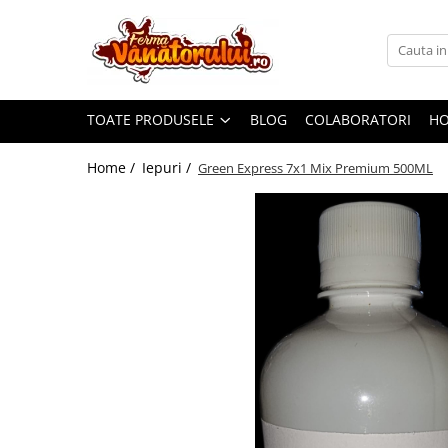
Toate Produsele
Iepuri
TOATE PRODUSELE
BLOG
COLABORATORI
H
Hranitori
Adapatori
Home /
Iepuri /
Green Express 7x1 Mix Premium 500ML
Accesorii
Hrana (furaje)
Prepeliţe
Hranitori
Adapatori
Custi
Incubatoare
Accesorii
Hrana (furaje)