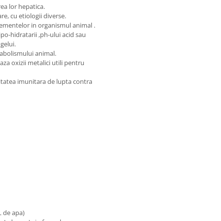
rea lor hepatica.
re, cu etiologii diverse.
elementelor in organismul animal .
po-hidratarii ,ph-ului acid sau
ngelui.
tabolismului animal.
a oxizii metalici utili pentru
citatea imunitara de lupta contra
 L de apa)