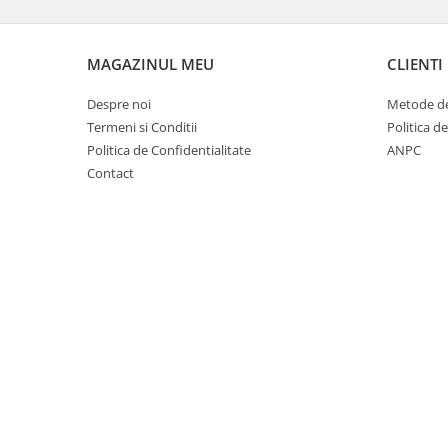
Unelte si accesorii de gradina
Unelte
MAGAZINUL MEU
CLIENTI
Alveole si ghivece
Despre noi
Metode de
Accesorii irigatie
Termeni si Conditii
Politica d
Accesorii solarii
Politica de Confidentialitate
ANPC
Contact
Substrat