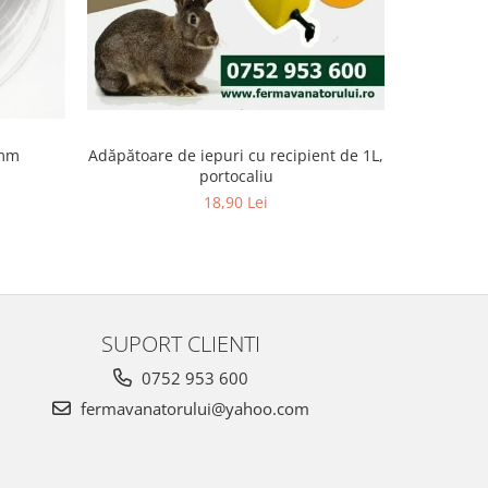
1mm
Adăpătoare de iepuri cu recipient de 1L,
Adăpătoare
portocaliu
18,90 Lei
SUPORT CLIENTI
0752 953 600
fermavanatorului@yahoo.com