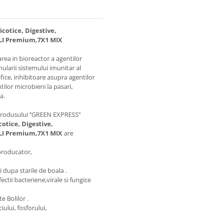
cotice, Digestive,
 Premium,7X1 MIX
area in bioreactor a agentilor
mularii sistemului imunitar al
ice, inhibitoare asupra agentilor
ilor microbieni la pasari,
a.
produsului ’’GREEN EXPRESS’’
otice, Digestive,
 Premium,7X1 MIX
are
eproducator,
 dupa starile de boala .
ectii bacteriene,virale si fungice
e Bolilor .
ului, fosforului,