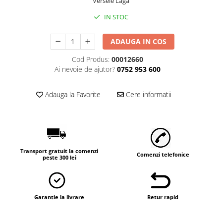
Versele Laga
Vaci și cai
Cai
IN STOC
Vaci
ADAUGA IN COS
Accesorii
Cod Produs:
00012660
Hrana (furaje)
Ai nevoie de ajutor?
0752 953 600
Suplimente si produse de uz
veterinar
Adauga la Favorite
Cere informatii
Oi şi capre
Accesorii
Alăptare
Hrana (furaje)
Transport gratuit la comenzi
Suplimente si accesorii veterinare
Comenzi telefonice
peste 300 lei
Porumbei
Accesorii
Adapatori
Garanție la livrare
Retur rapid
Cuști de transport