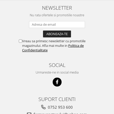
Unelte si accesorii de gradina
NEWSLETTER
Unelte
Nu rata ofertele si promotiile noastre
Alveole si ghivece
Accesorii irigatie
Accesorii solarii
Vreau sa primesc newsletter cu promotiile
Substrat
magazinului. Afla mai multe in
Politica de
Confidentialitate
SOCIAL
Urmareste-ne in social media
SUPORT CLIENTI
0752 953 600