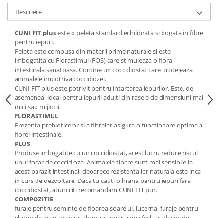
Hrană (furaje)
Descriere
Hrănitori
CUNI FIT plus
este o peleta standard echilibrata si bogata in fibre
Suplimente și grituri
pentru iepuri.
Peleta este compusa din materii prime naturale si este
Accesorii pentru făcut cuşti
imbogatita cu Florastimul (FOS) care stimuleaza o flora
Curatare copite
intestinala sanatoasa. Contine un coccidiostat care protejeaza
Accesorii veterinare
animalele impotriva coccidiozei.
CUNI FIT plus este potrivit pentru intarcarea iepurilor. Este, de
Capcane
asemenea, ideal pentru iepurii adulti din rasele de dimensiuni mai
Aditivi furajeri
mici sau mijlocii.
Promotor
FLORASTIMUL
Prezenta prebioticelor si a fibrelor asigura o functionare optima a
Adjuvanți Promedivet
florei intestinale.
PLUS
Calciu furajer și stimulatoare ouat
Produse imbogatite cu un coccidiostat, acest lucru reduce riscul
Sprayuri cicatrizante
unui focar de coccidioza. Animalele tinere sunt mai sensibile la
acest parazit intestinal, deoarece rezistenta lor naturala este inca
Cărţi zootehnice
in curs de dezvoltare. Daca tu cauti o hrana pentru iepuri fara
Raticide
coccidiostat, atunci iti recomandam CUNI FIT pur.
COMPOZITIE
Insecticide
furaje pentru seminte de floarea-soarelui, lucerna, furaje pentru
Dezinfectanti
gluten de grau, grajduri de grau, melasa de sfecla, radacini de