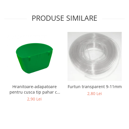
Suplimente si produse de uz
veterinar
PRODUSE SIMILARE
Rozatoare
Accesorii
Hrana
Fitofarmacie
Erbicide
Fungicide
Ingrasamant
Pesticide
Seminte
Hranitoare-adapatoare
Furtun transparent 9-11mm
Flori
pentru cusca tip pahar cu
2,80 Lei
suport
2,90 Lei
Fructe
Legume
Plante Aromatice
Plante furajere