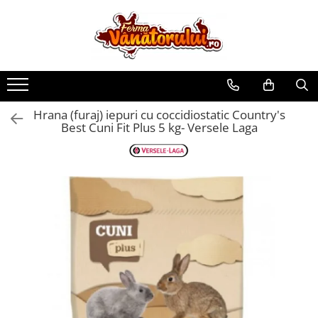
Toate Produsele
Iepuri
Hranitori
Hrana (furaj) iepuri cu coccidiostatic Country's
Adapatori
Best Cuni Fit Plus 5 kg- Versele Laga
Accesorii
Hrana (furaje)
Prepeliţe
Hranitori
Adapatori
Custi
Incubatoare
Accesorii
Hrana (furaje)