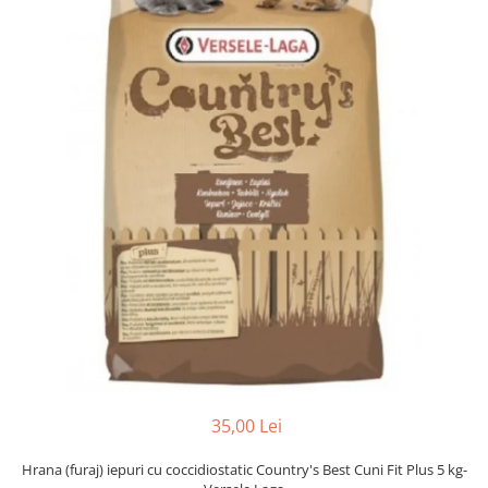
Găini şi alte păsări
Accesorii
Adăpători
Cuști și țarcuri
Hrana (furaje)
Hrănitoare
Incubatoare
Suplimente si produse de uz
veterinar
Porci
Adapatori
Accesorii
Hrana (furaje)
35,00 Lei
Suplimente si produse de uz
veterinar
Hrana (furaj) iepuri cu coccidiostatic Country's Best Cuni Fit Plus 5 kg-