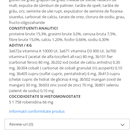
Cuști transport animale mici
malt, expulza de sâmburi de palmier, tarâte de spelt, tarâte de
grâu, orz, seminte de ulei rupt, expulzator de seminte de floarea-
Gard electric
soarelui, carbonat de calciu, tarate de orez, clorura de sodiu, grau,
Accesorii gard electric
fructo-oligozaharide
CONSTITUENTI ANALITICI
Aparate gard electric
proteine ​​brute 15,3%, grasimi brute 3,0%, cenusa bruta 7,5%,
Fir gard electric
fibre brute 15,0%, calciu 1,20%, fosfor 0,66%, sodiu 0,30%
ADITIVI / KG
Animale de companie
3a672a vitamina A 10000 UI, 3a671 vitamina D3 900 UI, 3a700
Caini
vitamina E (acetat de alfa-tocoferil all-rac) 80 mg, 3b101 fier
(carbonat feros) 80 mg, 3b202 iod (iodat de calciu anhidru) 0,30
Accesorii
mg, 3b304 cobalt ( carbonat de cobalt granulat (II) acoperit) 0,10
Hrana
mg, 3b405 cupru (sulfat cupric, pentahidrat) 6 mg, 3b413 cupru
(chelat cupric de hidrat de glicina) 4 mg, 3b502 mangan (oxid de
Suplimente si produse de uz
mangan) 30 mg, 3b603 zinc (oxid de zinc) 70 mg, 3b801 seleniu
veterinar
(selenit de sodiu) 0,10 mg
Papagali
COCCIDIOSTATE SI HISTOMONOSTATE
5 1 758 robenidina 66 mg
Pesti
Informatii conformitate produs
Pisici
Accesorii
Review-uri
(0)
Hrana