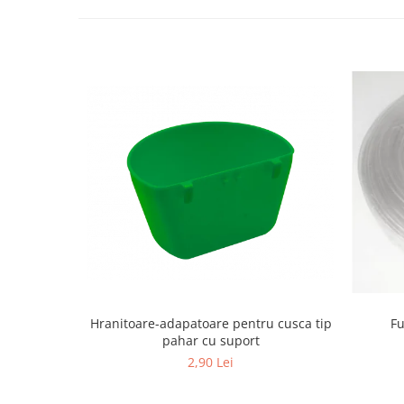
Vaci și cai
Cai
Vaci
Accesorii
Hrana (furaje)
Suplimente si produse de uz
veterinar
Oi şi capre
Accesorii
Alăptare
Hrana (furaje)
Suplimente si accesorii veterinare
Porumbei
Hranitoare-adapatoare pentru cusca tip
Fu
Accesorii
pahar cu suport
Adapatori
2,90 Lei
Cuști de transport