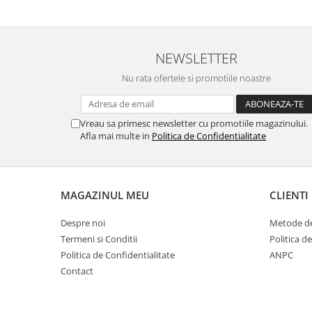
Hrană (furaje)
Hrănitori
Suplimente și grituri
NEWSLETTER
Accesorii pentru făcut cuşti
Nu rata ofertele si promotiile noastre
Curatare copite
Accesorii veterinare
Vreau sa primesc newsletter cu promotiile magazinului.
Capcane
Afla mai multe in
Politica de Confidentialitate
Aditivi furajeri
Promotor
Adjuvanți Promedivet
MAGAZINUL MEU
CLIENTI
Calciu furajer și stimulatoare ouat
Despre noi
Metode de
Sprayuri cicatrizante
Termeni si Conditii
Politica d
Cărţi zootehnice
Politica de Confidentialitate
ANPC
Raticide
Contact
Insecticide
Dezinfectanti