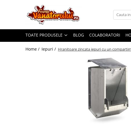
Toate Produsele
Iepuri
TOATE PRODUSELE
BLOG
COLABORATORI
H
Hranitori
Adapatori
Home /
Iepuri /
Hranitoare zincata iepuri cu un comparti
Accesorii
Hrana (furaje)
Prepeliţe
Hranitori
Adapatori
Custi
Incubatoare
Accesorii
Hrana (furaje)