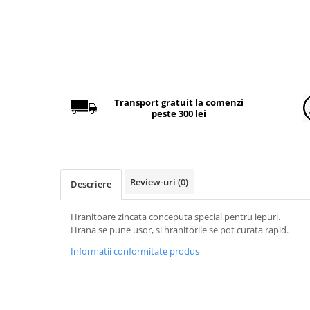
Găini şi alte păsări
Accesorii
Adăpători
Cuști și țarcuri
Hrana (furaje)
Transport gratuit la comenzi
peste 300 lei
Hrănitoare
Incubatoare
Suplimente si produse de uz
veterinar
Review-uri
(0)
Descriere
Porci
Adapatori
Hranitoare zincata conceputa special pentru iepuri.
Hrana se pune usor, si hranitorile se pot curata rapid.
Accesorii
Informatii conformitate produs
Hrana (furaje)
Suplimente si produse de uz
veterinar