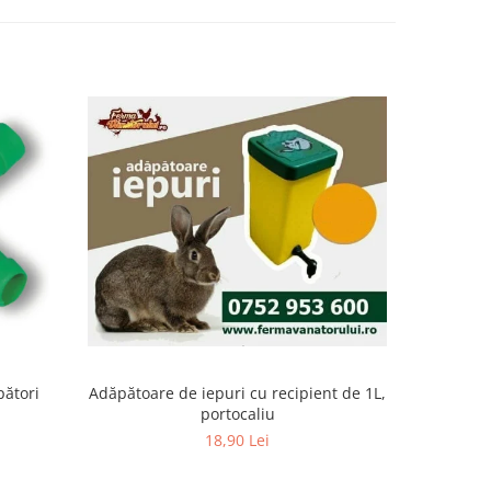
pători
Adăpătoare de iepuri cu recipient de 1L,
Adăpătoare
portocaliu
18,90 Lei