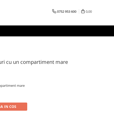
0752 953 600
0,00
puri cu un compartiment mare
ompartiment mare
A IN COS