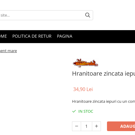
OME
POLITICA DE RETUR
PAGINA
ment mare
Hranitoare zincata ie
34,90 Lei
Hranitoare zincata iepuri cu un c
IN STOC
ADAUG