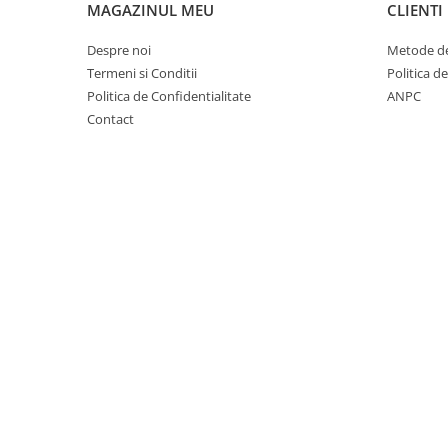
MAGAZINUL MEU
CLIENTI
Cuști transport animale mici
Gard electric
Despre noi
Metode de
Accesorii gard electric
Termeni si Conditii
Politica d
Politica de Confidentialitate
ANPC
Aparate gard electric
Contact
Fir gard electric
Animale de companie
Caini
Accesorii
Hrana
Suplimente si produse de uz
veterinar
Papagali
Pesti
Pisici
Accesorii
Hrana