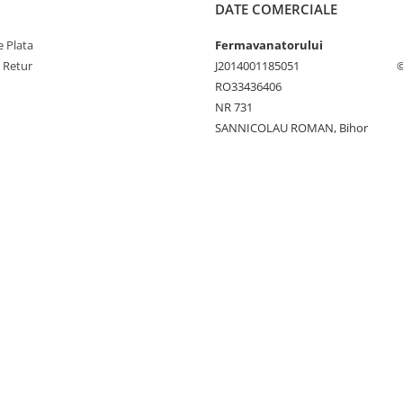
DATE COMERCIALE
 Plata
Fermavanatorului
e Retur
J2014001185051
©
RO33436406
NR 731
SANNICOLAU ROMAN, Bihor