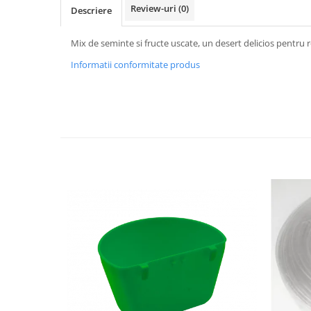
Vaci și cai
Review-uri
(0)
Descriere
Cai
Mix de seminte si fructe uscate, un desert delicios pentru 
Vaci
Informatii conformitate produs
Accesorii
Hrana (furaje)
Suplimente si produse de uz
veterinar
Oi şi capre
Accesorii
Alăptare
Hrana (furaje)
Suplimente si accesorii veterinare
Porumbei
Accesorii
Adapatori
Cuști de transport