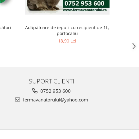
pători
Adăpătoare de iepuri cu recipient de 1L,
Adăpătoare
portocaliu
18,90 Lei
SUPORT CLIENTI
0752 953 600
fermavanatorului@yahoo.com