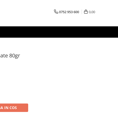
0752 953 600
0,00
cate 80gr
A IN COS