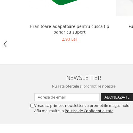
Hrană (furaje)
Hrănitori
Suplimente și grituri
Hranitoare-adapatoare pentru cusca tip
Fu
Accesorii pentru făcut cuşti
pahar cu suport
2,90 Lei
Curatare copite
Accesorii veterinare
Capcane
Aditivi furajeri
Promotor
NEWSLETTER
Adjuvanți Promedivet
Nu rata ofertele si promotiile noastre
Calciu furajer și stimulatoare ouat
Sprayuri cicatrizante
Vreau sa primesc newsletter cu promotiile magazinului.
Cărţi zootehnice
Afla mai multe in
Politica de Confidentialitate
Raticide
Insecticide
Dezinfectanti