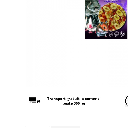
Găini şi alte păsări
Accesorii
Adăpători
Cuști și țarcuri
Hrana (furaje)
Hrănitoare
Incubatoare
Suplimente si produse de uz
veterinar
Porci
Adapatori
Accesorii
Transport gratuit la comenzi
peste 300 lei
Hrana (furaje)
Suplimente si produse de uz
veterinar