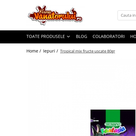
Toate Produsele
Iepuri
TOATE PRODUSELE
BLOG
COLABORATORI
H
Hranitori
Adapatori
Home /
Iepuri /
Tropical mix fructe uscate 80gr
Accesorii
Hrana (furaje)
Prepeliţe
Hranitori
Adapatori
Custi
Incubatoare
Accesorii
Hrana (furaje)