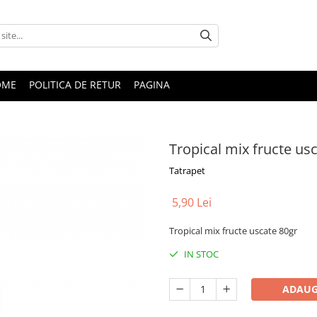
OME
POLITICA DE RETUR
PAGINA
Tropical mix fructe us
Tatrapet
5,90 Lei
Tropical mix fructe uscate 80gr
IN STOC
ADAUG