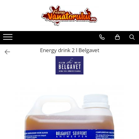
Toate Produsele
Iepuri
Hranitori
Energy drink 2 l Belgavet
Adapatori
Accesorii
Hrana (furaje)
Prepeliţe
Hranitori
Adapatori
Custi
Incubatoare
Accesorii
Hrana (furaje)