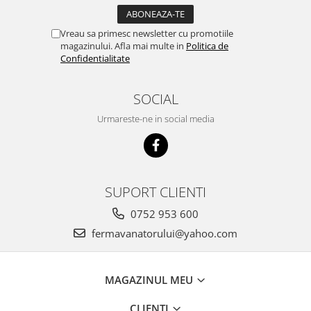
Suplimente si produse de uz
veterinar
Vreau sa primesc newsletter cu promotiile
Rozatoare
magazinului. Afla mai multe in
Politica de
Confidentialitate
Accesorii
Hrana
SOCIAL
Fitofarmacie
Erbicide
Urmareste-ne in social media
Fungicide
Ingrasamant
Pesticide
SUPORT CLIENTI
Seminte
0752 953 600
Flori
fermavanatorului@yahoo.com
Fructe
Legume
MAGAZINUL MEU
Plante Aromatice
Plante furajere
CLIENTI