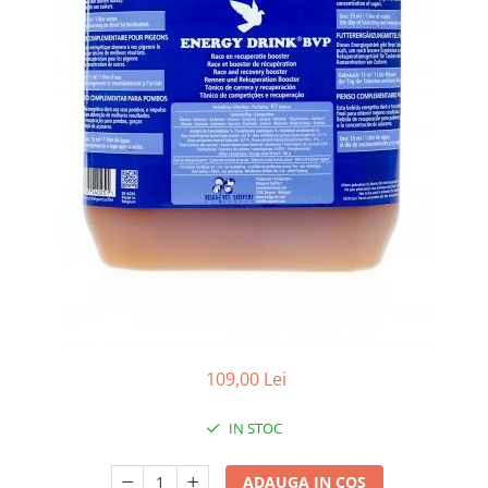
Găini şi alte păsări
Accesorii
Adăpători
Cuști și țarcuri
Hrana (furaje)
Hrănitoare
Incubatoare
Suplimente si produse de uz
veterinar
Porci
Adapatori
Accesorii
109,00 Lei
Hrana (furaje)
IN STOC
Suplimente si produse de uz
veterinar
ADAUGA IN COS