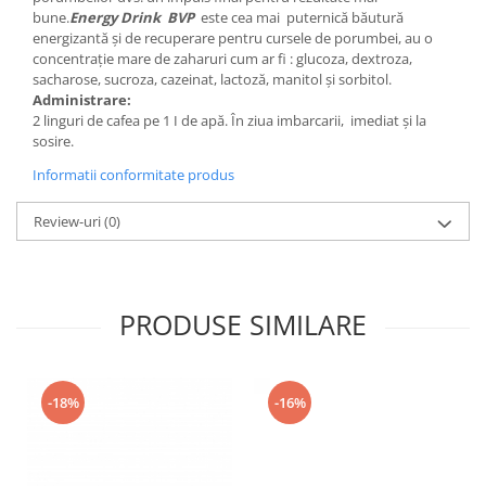
Hrană (furaje)
bune.
Energy Drink BVP
este cea mai puternică băutură
energizantă și de recuperare pentru cursele de porumbei, au o
Hrănitori
concentrație mare de zaharuri cum ar fi : glucoza, dextroza,
sacharose, sucroza, cazeinat, lactoză, manitol și sorbitol.
Suplimente și grituri
Administrare:
Accesorii pentru făcut cuşti
2 linguri de cafea pe 1 I de apă. În ziua imbarcarii, imediat și la
sosire.
Curatare copite
Accesorii veterinare
Informatii conformitate produs
Capcane
Review-uri
(0)
Aditivi furajeri
Promotor
Adjuvanți Promedivet
PRODUSE SIMILARE
Calciu furajer și stimulatoare ouat
Sprayuri cicatrizante
Cărţi zootehnice
-18%
-16%
Raticide
Insecticide
Dezinfectanti