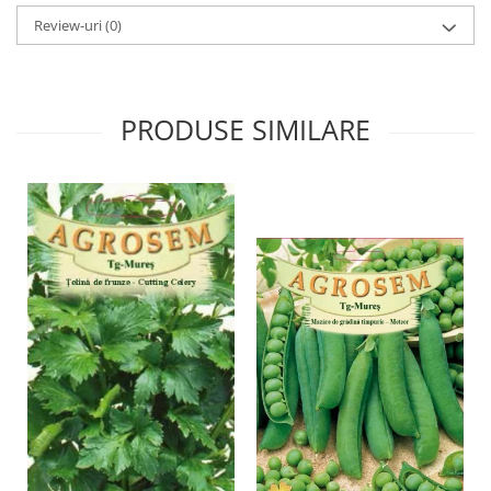
Hrană (furaje)
Review-uri
(0)
Hrănitori
Suplimente și grituri
Accesorii pentru făcut cuşti
PRODUSE SIMILARE
Curatare copite
Accesorii veterinare
Capcane
Aditivi furajeri
Promotor
Adjuvanți Promedivet
Calciu furajer și stimulatoare ouat
Sprayuri cicatrizante
Cărţi zootehnice
Raticide
Insecticide
Dezinfectanti