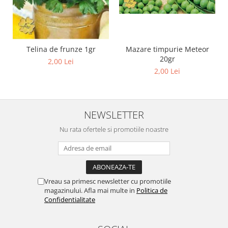
Cuști transport animale mici
Gard electric
Accesorii gard electric
Telina de frunze 1gr
Mazare timpurie Meteor
Aparate gard electric
20gr
2,00 Lei
Fir gard electric
2,00 Lei
Animale de companie
Caini
Accesorii
NEWSLETTER
Hrana
Nu rata ofertele si promotiile noastre
Suplimente si produse de uz
veterinar
Papagali
Pesti
Vreau sa primesc newsletter cu promotiile
magazinului. Afla mai multe in
Politica de
Pisici
Confidentialitate
Accesorii
Hrana