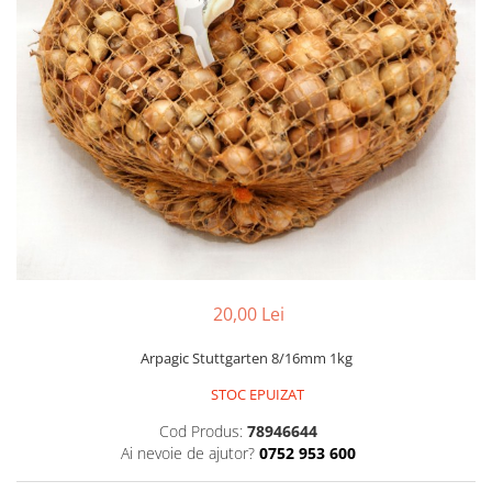
Găini şi alte păsări
Accesorii
Adăpători
Cuști și țarcuri
Hrana (furaje)
Hrănitoare
Incubatoare
Suplimente si produse de uz
veterinar
Porci
20,00 Lei
Adapatori
Arpagic Stuttgarten 8/16mm 1kg
Accesorii
STOC EPUIZAT
Hrana (furaje)
Cod Produs:
78946644
Suplimente si produse de uz
Ai nevoie de ajutor?
0752 953 600
veterinar