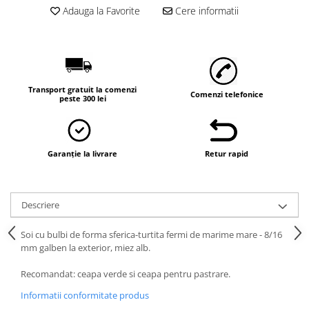
Vaci și cai
Adauga la Favorite
Cere informatii
Cai
Vaci
Accesorii
Hrana (furaje)
Transport gratuit la comenzi
Comenzi telefonice
peste 300 lei
Suplimente si produse de uz
veterinar
Oi şi capre
Accesorii
Garanție la livrare
Retur rapid
Alăptare
Hrana (furaje)
Descriere
Suplimente si accesorii veterinare
Soi cu bulbi de forma sferica-turtita fermi de marime mare - 8/16
Porumbei
mm galben la exterior, miez alb.
Accesorii
Recomandat: ceapa verde si ceapa pentru pastrare.
Adapatori
Informatii conformitate produs
Cuști de transport