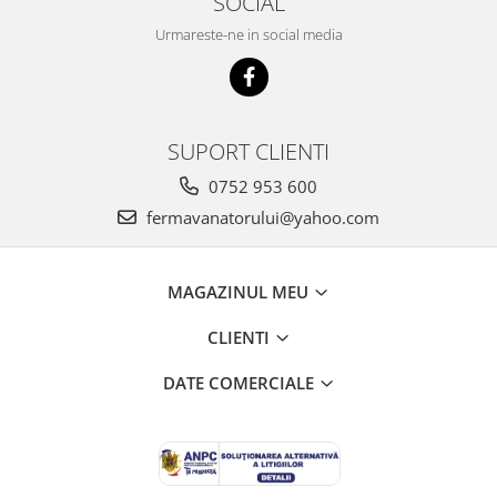
SOCIAL
Suplimente si produse de uz
Urmareste-ne in social media
veterinar
Rozatoare
Accesorii
Hrana
SUPORT CLIENTI
Fitofarmacie
0752 953 600
Erbicide
fermavanatorului@yahoo.com
Fungicide
Ingrasamant
Pesticide
MAGAZINUL MEU
Seminte
CLIENTI
Flori
DATE COMERCIALE
Fructe
Legume
Plante Aromatice
Plante furajere