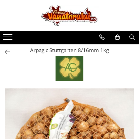
Toate Produsele
Iepuri
Hranitori
Arpagic Stuttgarten 8/16mm 1kg
Adapatori
Accesorii
Hrana (furaje)
Prepeliţe
Hranitori
Adapatori
Custi
Incubatoare
Accesorii
Hrana (furaje)