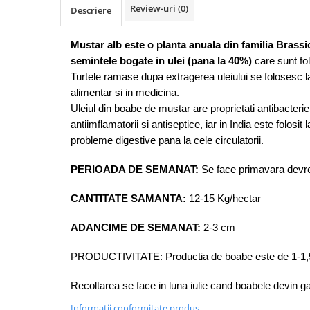
Vaci și cai
Review-uri
(0)
Descriere
Cai
Vaci
Mustar alb este o planta anuala din familia Brassi
semintele bogate in ulei (pana la 40%)
care sunt fol
Accesorii
Turtele ramase dupa extragerea uleiului se folosesc 
Hrana (furaje)
alimentar si in medicina.
Suplimente si produse de uz
Uleiul din boabe de mustar are proprietati antibacterie
veterinar
antiimflamatorii si antiseptice, iar in India este folosit
Oi şi capre
probleme digestive pana la cele circulatorii.
Accesorii
PERIOADA DE SEMANAT:
Se face primavara devr
Alăptare
Hrana (furaje)
CANTITATE SAMANTA:
12-15 Kg/hectar
Suplimente si accesorii veterinare
ADANCIME DE SEMANAT:
2-3 cm
Porumbei
Accesorii
PRODUCTIVITATE:
Productia de boabe este de 1-1,
Adapatori
Recoltarea se face in luna iulie cand boabele devin g
Cuști de transport
Informatii conformitate produs