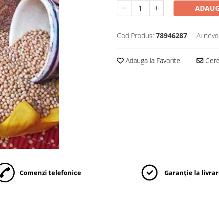
ADAUG
Cod Produs:
78946287
Ai nevo
Adauga la Favorite
Cere 
Comenzi telefonice
Garanție la livra