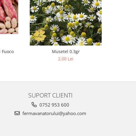
i Fuoco
Musetel 0.3gr
Fasole P
2,00 Lei
SUPORT CLIENTI
0752 953 600
fermavanatorului@yahoo.com