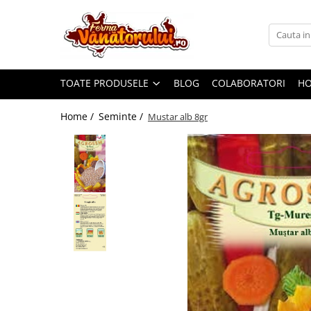
Toate Produsele
Iepuri
TOATE PRODUSELE
BLOG
COLABORATORI
H
Hranitori
Adapatori
Home /
Seminte /
Mustar alb 8gr
Accesorii
Hrana (furaje)
Prepeliţe
Hranitori
Adapatori
Custi
Incubatoare
Accesorii
Hrana (furaje)