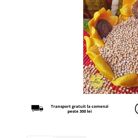
Găini şi alte păsări
Accesorii
Adăpători
Cuști și țarcuri
Hrana (furaje)
Hrănitoare
Incubatoare
Suplimente si produse de uz
veterinar
Porci
Adapatori
Accesorii
Transport gratuit la comenzi
peste 300 lei
Hrana (furaje)
Suplimente si produse de uz
veterinar