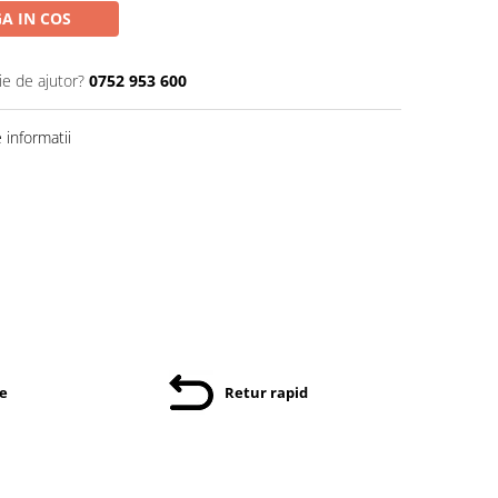
A IN COS
ie de ajutor?
0752 953 600
informatii
re
Retur rapid