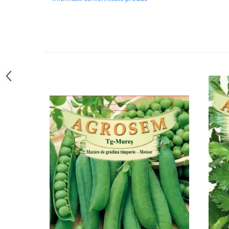
Hrană (furaje)
Hrănitori
Suplimente și grituri
Accesorii pentru făcut cuşti
Curatare copite
Accesorii veterinare
Capcane
Aditivi furajeri
Promotor
Adjuvanți Promedivet
Calciu furajer și stimulatoare ouat
Sprayuri cicatrizante
Cărţi zootehnice
Raticide
Insecticide
Dezinfectanti