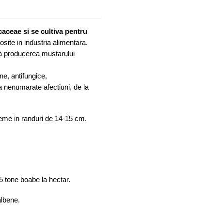
caceae si se cultiva pentru
osite in industria alimentara.
la producerea mustarului
ne, antifungice,
 la nenumarate afectiuni, de la
eme in randuri de 14-15 cm.
5 tone boabe la hectar.
albene.