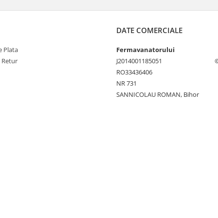
DATE COMERCIALE
 Plata
Fermavanatorului
e Retur
J2014001185051
©
RO33436406
NR 731
SANNICOLAU ROMAN, Bihor