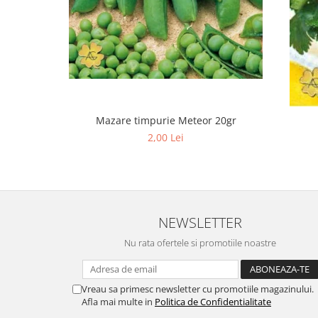
Cuști transport animale mici
Gard electric
Accesorii gard electric
Aparate gard electric
Fir gard electric
Animale de companie
Mazare timpurie Meteor 20gr
Caini
2,00 Lei
Accesorii
Hrana
Suplimente si produse de uz
veterinar
NEWSLETTER
Papagali
Nu rata ofertele si promotiile noastre
Pesti
Pisici
Vreau sa primesc newsletter cu promotiile magazinului.
Accesorii
Afla mai multe in
Politica de Confidentialitate
Hrana