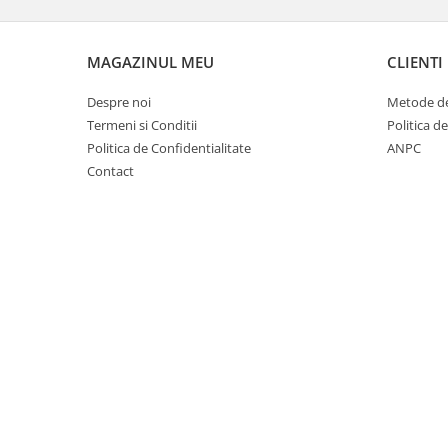
Suplimente si produse de uz
veterinar
Rozatoare
MAGAZINUL MEU
CLIENTI
Accesorii
Despre noi
Metode de
Hrana
Termeni si Conditii
Politica d
Fitofarmacie
Politica de Confidentialitate
ANPC
Erbicide
Contact
Fungicide
Ingrasamant
Pesticide
Seminte
Flori
Fructe
Legume
Plante Aromatice
Plante furajere