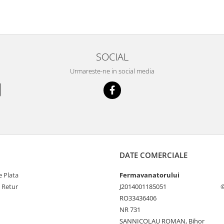
SOCIAL
Urmareste-ne in social media
DATE COMERCIALE
 Plata
Fermavanatorului
e Retur
J2014001185051
©
RO33436406
NR 731
SANNICOLAU ROMAN, Bihor