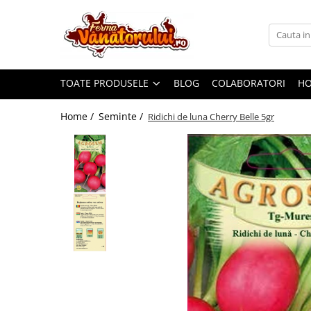
Toate Produsele
Iepuri
TOATE PRODUSELE
BLOG
COLABORATORI
H
Hranitori
Adapatori
Home /
Seminte /
Ridichi de luna Cherry Belle 5gr
Accesorii
Hrana (furaje)
Prepeliţe
Hranitori
Adapatori
Custi
Incubatoare
Accesorii
Hrana (furaje)