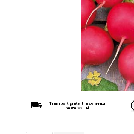
Găini şi alte păsări
Accesorii
Adăpători
Cuști și țarcuri
Hrana (furaje)
Hrănitoare
Incubatoare
Suplimente si produse de uz
veterinar
Porci
Adapatori
Accesorii
Transport gratuit la comenzi
peste 300 lei
Hrana (furaje)
Suplimente si produse de uz
veterinar