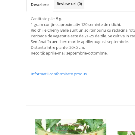
Vaci și cai
Review-uri
(0)
Descriere
Cai
Cantitate plic: 5 g.
Vaci
1 gram conține aproximativ 120 semințe de ridichi.
Accesorii
Ridichiile Cherry Belle sunt un soi timpuriu cu radacina rot
Perioada de vegetatie este de 21-25 de zile. Se cultiva in cam
Hrana (furaje)
Semănat în aer liber: martie-aprilie; august-septembrie.
Suplimente si produse de uz
Distanța între plante: 20x5 cm.
veterinar
Recoltă: aprilie-mai; septembrie-octombrie.
Oi şi capre
Accesorii
Informatii conformitate produs
Alăptare
Hrana (furaje)
Suplimente si accesorii veterinare
Porumbei
Accesorii
Adapatori
Cuști de transport