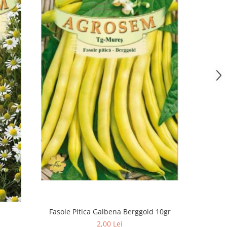
Fasole Pitica Galbena Berggold 10gr
Ardei K
2,00 Lei