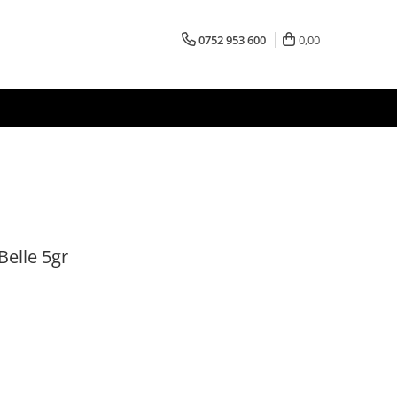
0752 953 600
0,00
Belle 5gr