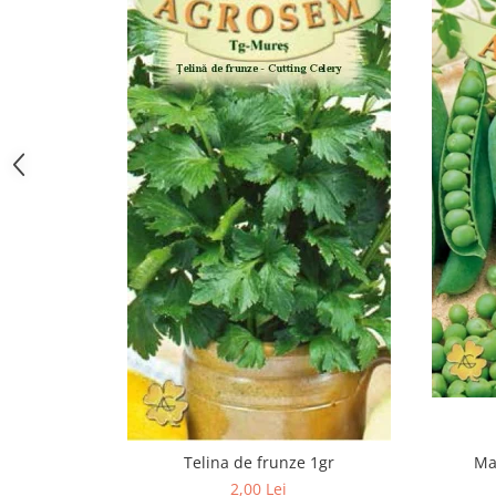
Hrană (furaje)
Hrănitori
Suplimente și grituri
Accesorii pentru făcut cuşti
Curatare copite
Accesorii veterinare
Capcane
Aditivi furajeri
Promotor
Adjuvanți Promedivet
Calciu furajer și stimulatoare ouat
Sprayuri cicatrizante
Cărţi zootehnice
Raticide
Insecticide
Ma
Telina de frunze 1gr
Dezinfectanti
2,00 Lei