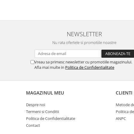
Cuști transport animale mici
Gard electric
Accesorii gard electric
Aparate gard electric
NEWSLETTER
Fir gard electric
Nu rata ofertele si promotiile noastre
Animale de companie
Caini
Vreau sa primesc newsletter cu promotiile magazinului.
Accesorii
Afla mai multe in
Politica de Confidentialitate
Hrana
Suplimente si produse de uz
veterinar
MAGAZINUL MEU
CLIENTI
Papagali
Pesti
Despre noi
Metode de
Termeni si Conditii
Politica d
Pisici
Politica de Confidentialitate
ANPC
Accesorii
Contact
Hrana