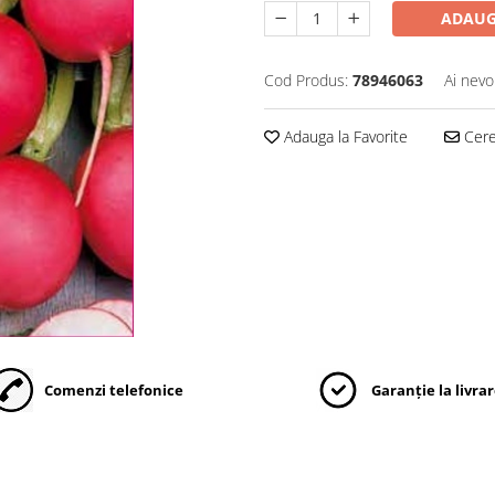
ADAUG
Cod Produs:
78946063
Ai nevo
Adauga la Favorite
Cere 
Comenzi telefonice
Garanție la livra