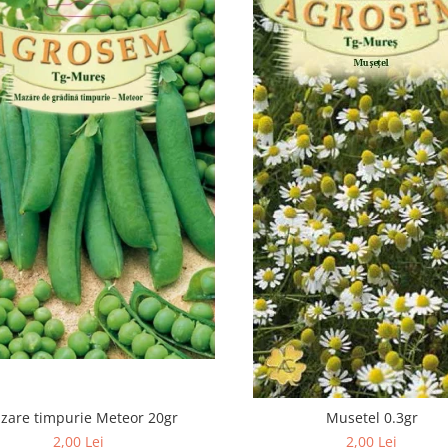
zare timpurie Meteor 20gr
Musetel 0.3gr
2,00 Lei
2,00 Lei