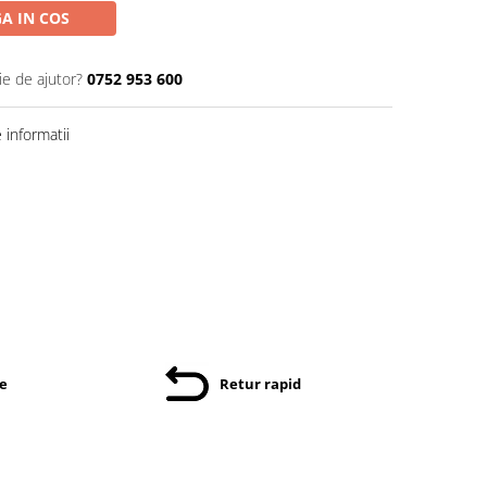
A IN COS
ie de ajutor?
0752 953 600
informatii
re
Retur rapid