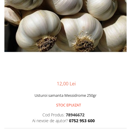
Accesorii
Hrana
12,00 Lei
Usturoi samanta Messidrome 250gr
STOC EPUIZAT
Cod Produs:
78946672
Ai nevoie de ajutor?
0752 953 600