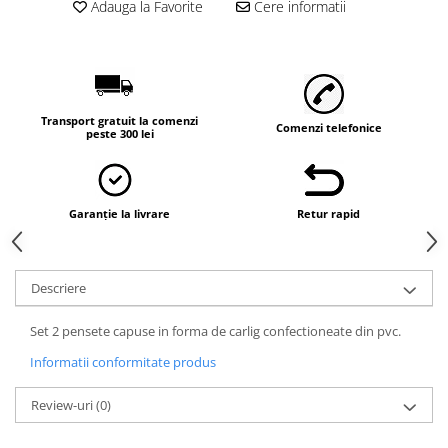
Vaci și cai
Adauga la Favorite
Cere informatii
Cai
Vaci
Accesorii
Hrana (furaje)
Transport gratuit la comenzi
Comenzi telefonice
peste 300 lei
Suplimente si produse de uz
veterinar
Oi şi capre
Garanție la livrare
Retur rapid
Accesorii
Alăptare
Hrana (furaje)
Descriere
Suplimente si accesorii veterinare
Set 2 pensete capuse in forma de carlig confectioneate din pvc.
Porumbei
Informatii conformitate produs
Accesorii
Adapatori
Review-uri
(0)
Cuști de transport