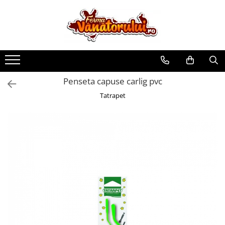
Toate Produsele
Iepuri
Hranitori
Penseta capuse carlig pvc
Adapatori
Tatrapet
Accesorii
Hrana (furaje)
Prepeliţe
Hranitori
Adapatori
Custi
Incubatoare
Accesorii
Hrana (furaje)