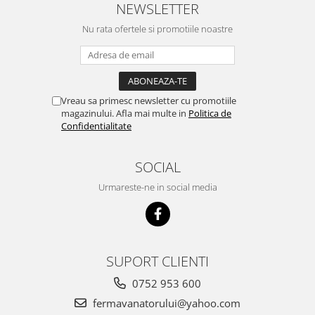
NEWSLETTER
Cuști transport animale mici
Nu rata ofertele si promotiile noastre
Gard electric
Accesorii gard electric
Aparate gard electric
Fir gard electric
Vreau sa primesc newsletter cu promotiile
Animale de companie
magazinului. Afla mai multe in
Politica de
Confidentialitate
Caini
Accesorii
SOCIAL
Hrana
Urmareste-ne in social media
Suplimente si produse de uz
veterinar
Papagali
Pesti
SUPORT CLIENTI
Pisici
0752 953 600
Accesorii
fermavanatorului@yahoo.com
Hrana