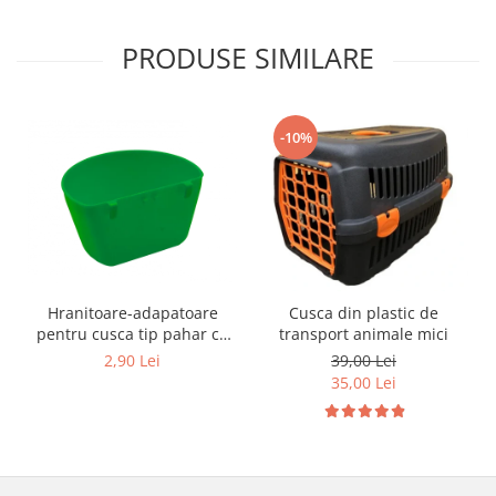
Hrană (furaje)
Hrănitori
PRODUSE SIMILARE
Suplimente și grituri
Accesorii pentru făcut cuşti
-10%
Curatare copite
Accesorii veterinare
Capcane
Aditivi furajeri
Promotor
Adjuvanți Promedivet
Hranitoare-adapatoare
Cusca din plastic de
Calciu furajer și stimulatoare ouat
pentru cusca tip pahar cu
transport animale mici
suport
2,90 Lei
39,00 Lei
Sprayuri cicatrizante
35,00 Lei
Cărţi zootehnice
Raticide
Insecticide
Dezinfectanti