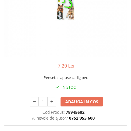
Găini şi alte păsări
Accesorii
Adăpători
Cuști și țarcuri
Hrana (furaje)
Hrănitoare
Incubatoare
7,20 Lei
Suplimente si produse de uz
veterinar
Penseta capuse carlig pvc
Porci
IN STOC
Adapatori
Accesorii
ADAUGA IN COS
Hrana (furaje)
Cod Produs:
78945682
Suplimente si produse de uz
Ai nevoie de ajutor?
0752 953 600
veterinar