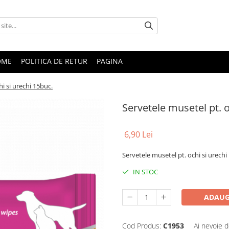
OME
POLITICA DE RETUR
PAGINA
i si urechi 15buc.
Servetele musetel pt. o
6,90 Lei
Servetele musetel pt. ochi si urechi
IN STOC
ADAUG
Cod Produs:
C1953
Ai nevoie d