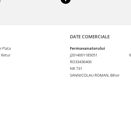
DATE COMERCIALE
 Plata
Fermavanatorului
e Retur
J2014001185051
©
RO33436406
NR 731
SANNICOLAU ROMAN, Bihor