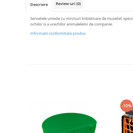
Vaci și cai
Review-uri
(0)
Descriere
Cai
Servetele umede cu mirosuri imbietoare de musetel, speci
Vaci
ochilor si a urechilor animalelelor de companie.
Accesorii
Informatii conformitate produs
Hrana (furaje)
Suplimente si produse de uz
veterinar
Oi şi capre
Accesorii
Alăptare
Hrana (furaje)
Suplimente si accesorii veterinare
Porumbei
-10%
Accesorii
Adapatori
Cuști de transport