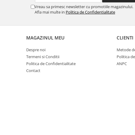
Cuști transport animale mici
Vreau sa primesc newsletter cu promotiile magazinului.
Afla mai multe in
Politica de Confidentialitate
Gard electric
Accesorii gard electric
Aparate gard electric
MAGAZINUL MEU
CLIENTI
Fir gard electric
Animale de companie
Despre noi
Metode de
Caini
Termeni si Conditii
Politica d
Politica de Confidentialitate
ANPC
Accesorii
Contact
Hrana
Suplimente si produse de uz
veterinar
Papagali
Pesti
Pisici
Accesorii
Hrana