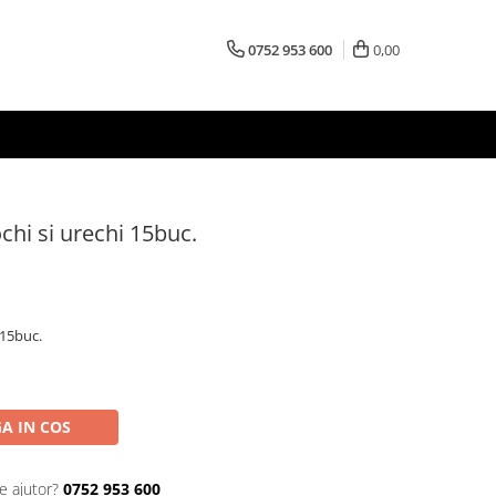
0752 953 600
0,00
chi si urechi 15buc.
 15buc.
A IN COS
e ajutor?
0752 953 600