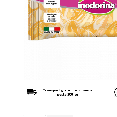
Găini şi alte păsări
Accesorii
Adăpători
Cuști și țarcuri
Hrana (furaje)
Hrănitoare
Incubatoare
Suplimente si produse de uz
veterinar
Porci
Adapatori
Accesorii
Transport gratuit la comenzi
peste 300 lei
Hrana (furaje)
Suplimente si produse de uz
veterinar