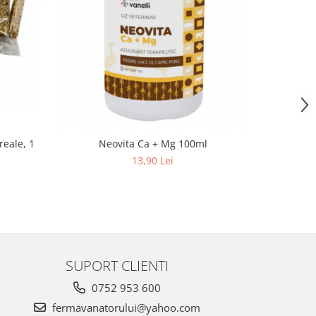
reale, 1
Neovita Ca + Mg 100ml
Hrana pa
13,90 Lei
SUPORT CLIENTI
0752 953 600
fermavanatorului@yahoo.com