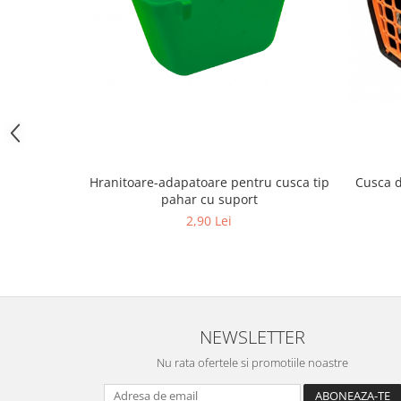
Hrană (furaje)
Hrănitori
Suplimente și grituri
Accesorii pentru făcut cuşti
Curatare copite
Accesorii veterinare
Capcane
Cusca d
Hranitoare-adapatoare pentru cusca tip
Aditivi furajeri
pahar cu suport
Promotor
2,90 Lei
Adjuvanți Promedivet
Calciu furajer și stimulatoare ouat
Sprayuri cicatrizante
Cărţi zootehnice
NEWSLETTER
Raticide
Nu rata ofertele si promotiile noastre
Insecticide
Dezinfectanti