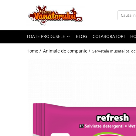
Toate Produsele
Iepuri
TOATE PRODUSELE
BLOG
COLABORATORI
H
Hranitori
Adapatori
Home /
Animale de companie /
Servetele musetel pt. och
Accesorii
Hrana (furaje)
Prepeliţe
Hranitori
Adapatori
Custi
Incubatoare
Accesorii
Hrana (furaje)