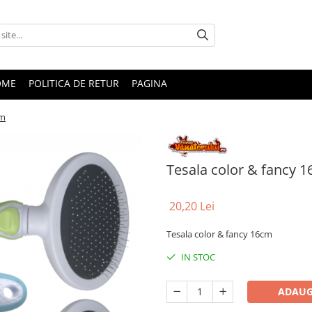
OME
POLITICA DE RETUR
PAGINA
cm
Tesala color & fancy 
20,20 Lei
Tesala color & fancy 16cm
IN STOC
ADAUG