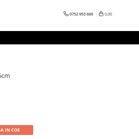
0752 953 600
0,00
16cm
A IN COS