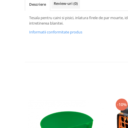
Vaci și cai
Review-uri
(0)
Descriere
Cai
Tesala pentru caini si pisici, inlatura firele de par moarte, 
Vaci
intretinerea blanitei.
Accesorii
Informatii conformitate produs
Hrana (furaje)
Suplimente si produse de uz
veterinar
Oi şi capre
Accesorii
Alăptare
Hrana (furaje)
Suplimente si accesorii veterinare
Porumbei
-10%
Accesorii
Adapatori
Cuști de transport