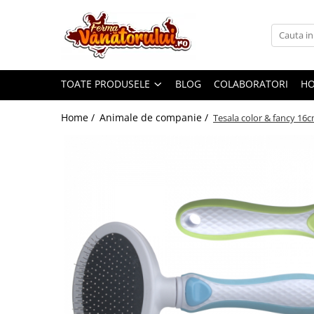
Toate Produsele
Iepuri
TOATE PRODUSELE
BLOG
COLABORATORI
H
Hranitori
Adapatori
Home /
Animale de companie /
Tesala color & fancy 16
Accesorii
Hrana (furaje)
Prepeliţe
Hranitori
Adapatori
Custi
Incubatoare
Accesorii
Hrana (furaje)