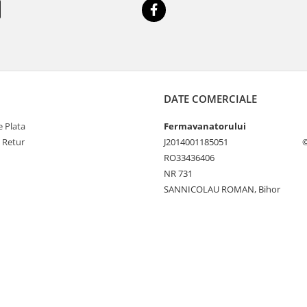
DATE COMERCIALE
 Plata
Fermavanatorului
e Retur
J2014001185051
©
RO33436406
NR 731
SANNICOLAU ROMAN, Bihor