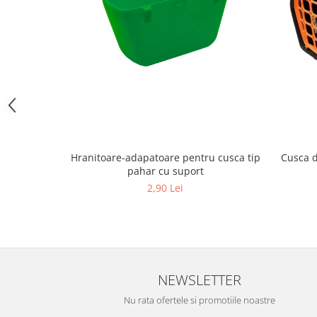
Hrană (furaje)
Hrănitori
Suplimente și grituri
Accesorii pentru făcut cuşti
Curatare copite
Accesorii veterinare
Capcane
Aditivi furajeri
Hranitoare-adapatoare pentru cusca tip
Cusca d
Promotor
pahar cu suport
2,90 Lei
Adjuvanți Promedivet
Calciu furajer și stimulatoare ouat
Sprayuri cicatrizante
Cărţi zootehnice
Raticide
NEWSLETTER
Insecticide
Nu rata ofertele si promotiile noastre
Dezinfectanti