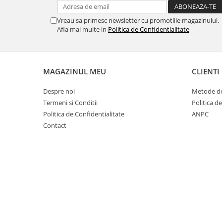
Cuști transport animale mici
Vreau sa primesc newsletter cu promotiile magazinului.
Gard electric
Afla mai multe in
Politica de Confidentialitate
Accesorii gard electric
Aparate gard electric
Fir gard electric
MAGAZINUL MEU
CLIENTI
Animale de companie
Despre noi
Metode de
Caini
Termeni si Conditii
Politica d
Accesorii
Politica de Confidentialitate
ANPC
Hrana
Contact
Suplimente si produse de uz
veterinar
Papagali
Pesti
Pisici
Accesorii
Hrana