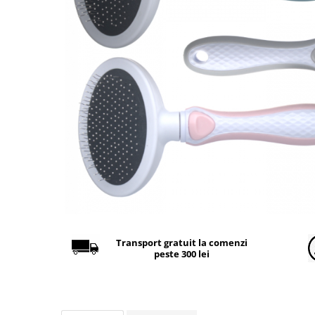
Găini şi alte păsări
Accesorii
Adăpători
Cuști și țarcuri
Hrana (furaje)
Hrănitoare
Incubatoare
Suplimente si produse de uz
veterinar
Porci
Adapatori
Accesorii
Transport gratuit la comenzi
peste 300 lei
Hrana (furaje)
Suplimente si produse de uz
veterinar