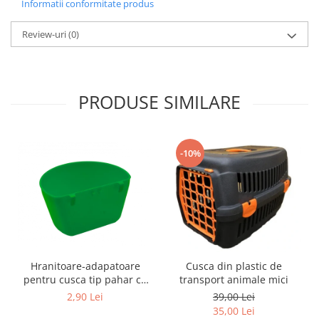
Informatii conformitate produs
Review-uri
(0)
PRODUSE SIMILARE
-10%
Hranitoare-adapatoare
Cusca din plastic de
pentru cusca tip pahar cu
transport animale mici
suport
2,90 Lei
39,00 Lei
35,00 Lei