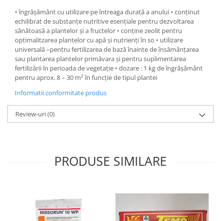
• îngrăşământ cu utilizare pe întreaga durată a anului • conţinut
echilibrat de substanţe nutritive esenţiale pentru dezvoltarea
sănătoasă a plantelor şi a fructelor • conţine zeolit pentru
optimalitzarea plantelor cu apă şi nutrienţi în so • utilizare
universală –pentru fertilizarea de bază înainte de însămânţarea
sau plantarea plantelor primăvara şi pentru suplimentarea
fertilizării în perioada de vegetaţie • dozare : 1 kg de îngrăşământ
pentru aprox. 8 – 30 m² în funcţie de tipul plantei
Informatii conformitate produs
Review-uri
(0)
PRODUSE SIMILARE