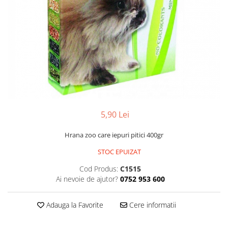
Găini şi alte păsări
Accesorii
Adăpători
Cuști și țarcuri
Hrana (furaje)
Hrănitoare
Incubatoare
5,90 Lei
Suplimente si produse de uz
veterinar
Hrana zoo care iepuri pitici 400gr
Porci
STOC EPUIZAT
Adapatori
Cod Produs:
C1515
Accesorii
Ai nevoie de ajutor?
0752 953 600
Hrana (furaje)
Adauga la Favorite
Cere informatii
Suplimente si produse de uz
veterinar