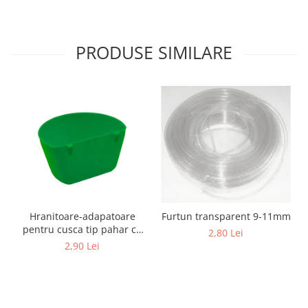
Hrană (furaje)
Hrănitori
PRODUSE SIMILARE
Suplimente și grituri
Accesorii pentru făcut cuşti
Curatare copite
Accesorii veterinare
Capcane
Aditivi furajeri
Promotor
Adjuvanți Promedivet
Calciu furajer și stimulatoare ouat
Hranitoare-adapatoare
Furtun transparent 9-11mm
Sprayuri cicatrizante
pentru cusca tip pahar cu
2,80 Lei
suport
2,90 Lei
Cărţi zootehnice
Raticide
Insecticide
Dezinfectanti