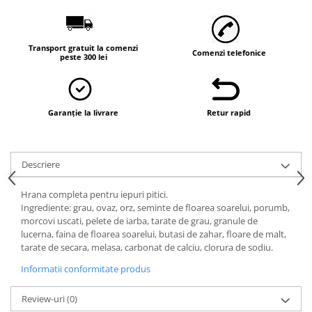
Vaci și cai
Cai
Vaci
Transport gratuit la comenzi
Comenzi telefonice
peste 300 lei
Accesorii
Hrana (furaje)
Suplimente si produse de uz
Garanție la livrare
Retur rapid
veterinar
Oi şi capre
Accesorii
Descriere
Alăptare
Hrana completa pentru iepuri pitici.
Hrana (furaje)
Ingrediente: grau, ovaz, orz, seminte de floarea soarelui, porumb,
Suplimente si accesorii veterinare
morcovi uscati, pelete de iarba, tarate de grau, granule de
lucerna, faina de floarea soarelui, butasi de zahar, floare de malt,
Porumbei
tarate de secara, melasa, carbonat de calciu, clorura de sodiu.
Accesorii
Informatii conformitate produs
Adapatori
Review-uri
(0)
Cuști de transport