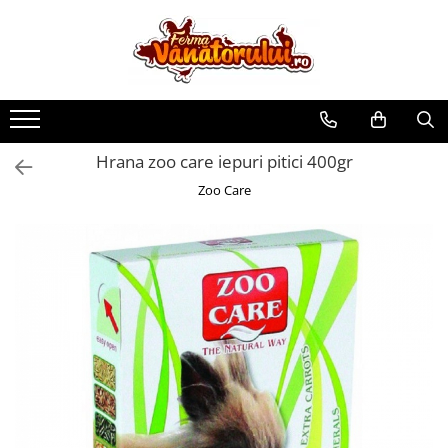
Toate Produsele
Iepuri
Hranitori
Hrana zoo care iepuri pitici 400gr
Adapatori
Zoo Care
Accesorii
Hrana (furaje)
Prepeliţe
Hranitori
Adapatori
Custi
Incubatoare
Accesorii
Hrana (furaje)