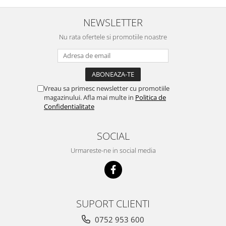
Cuști transport animale mici
NEWSLETTER
Gard electric
Accesorii gard electric
Nu rata ofertele si promotiile noastre
Aparate gard electric
Fir gard electric
Animale de companie
Vreau sa primesc newsletter cu promotiile
Caini
magazinului. Afla mai multe in
Politica de
Confidentialitate
Accesorii
Hrana
SOCIAL
Suplimente si produse de uz
veterinar
Urmareste-ne in social media
Papagali
Pesti
Pisici
SUPORT CLIENTI
Accesorii
0752 953 600
Hrana