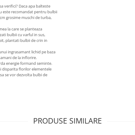
sa verifici? Daca apa balteste
nu este recomandat pentru bulbii
0 cm grosime muschi de turba,
mea la care se planteaza
ti bulbii cu varful in sus,
, plantati bulbii de crin in
unui ingrasamant lichid pe baza
mani de la inflorire.
piarda energie formand seminte.
 si disparita florilor elementele
Asa se vor dezvolta bulbi de
PRODUSE SIMILARE