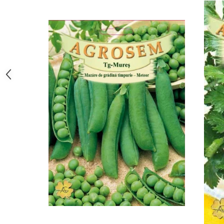
Hrană (furaje)
Hrănitori
Suplimente și grituri
Accesorii pentru făcut cuşti
Curatare copite
Accesorii veterinare
Capcane
Aditivi furajeri
Promotor
Adjuvanți Promedivet
Calciu furajer și stimulatoare ouat
Sprayuri cicatrizante
Cărţi zootehnice
Raticide
Insecticide
Dezinfectanti