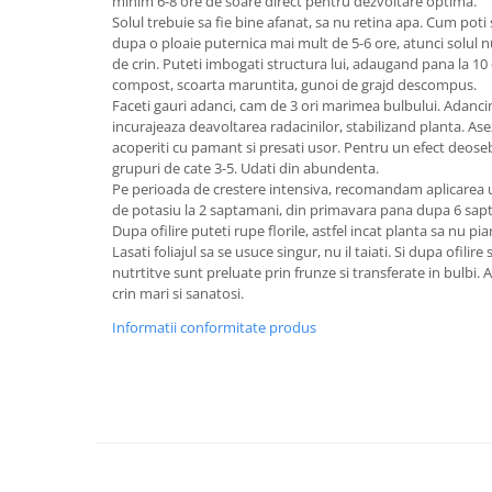
minim 6-8 ore de soare direct pentru dezvoltare optima.
Vaci și cai
Solul trebuie sa fie bine afanat, sa nu retina apa. Cum poti 
Cai
dupa o ploaie puternica mai mult de 5-6 ore, atunci solul 
de crin. Puteti imbogati structura lui, adaugand pana la 1
Vaci
compost, scoarta maruntita, gunoi de grajd descompus.
Accesorii
Faceti gauri adanci, cam de 3 ori marimea bulbului. Adanci
incurajeaza deavoltarea radacinilor, stabilizand planta. Aseza
Hrana (furaje)
acoperiti cu pamant si presati usor. Pentru un efect deosebit
Suplimente si produse de uz
grupuri de cate 3-5. Udati din abundenta.
veterinar
Pe perioada de crestere intensiva, recomandam aplicarea 
de potasiu la 2 saptamani, din primavara pana dupa 6 sapta
Oi şi capre
Dupa ofilire puteti rupe florile, astfel incat planta sa nu 
Accesorii
Lasati foliajul sa se usuce singur, nu il taiati. Si dupa ofilire
nutrtitve sunt preluate prin frunze si transferate in bulbi. 
Alăptare
crin mari si sanatosi.
Hrana (furaje)
Informatii conformitate produs
Suplimente si accesorii veterinare
Porumbei
Accesorii
Adapatori
Cuști de transport