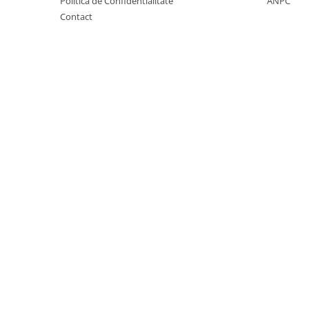
Politica de Confidentialitate
ANPC
Suplimente si produse de uz
Contact
veterinar
Rozatoare
Accesorii
Hrana
Fitofarmacie
Erbicide
Fungicide
Ingrasamant
Pesticide
Seminte
Flori
Fructe
Legume
Plante Aromatice
Plante furajere