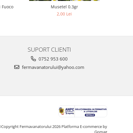
i Fuoco
Musetel 0.3gr
Fasole P
2,00 Lei
SUPORT CLIENTI
0752 953 600
fermavanatorului@yahoo.com
Copyright Fermavanatorului 2026
Platforma E-commerce by
Gomag