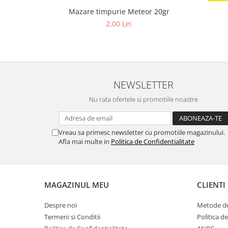
Cuști transport animale mici
Mazare timpurie Meteor 20gr
Gard electric
2,00 Lei
Accesorii gard electric
Aparate gard electric
Fir gard electric
Animale de companie
NEWSLETTER
Caini
Nu rata ofertele si promotiile noastre
Accesorii
Hrana
Vreau sa primesc newsletter cu promotiile magazinului.
Suplimente si produse de uz
Afla mai multe in
Politica de Confidentialitate
veterinar
Papagali
Pesti
MAGAZINUL MEU
CLIENTI
Pisici
Despre noi
Metode de
Accesorii
Termeni si Conditii
Politica d
Hrana