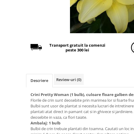
Găini şi alte păsări
Accesorii
Adăpători
Cuști și țarcuri
Hrana (furaje)
Transport gratuit la comenzi
peste 300 lei
Hrănitoare
Incubatoare
Suplimente si produse de uz
veterinar
Review-uri
(0)
Descriere
Porci
Adapatori
Crini Pretty Woman (1 bulb), culoare floare galben desc
Florile de crin sunt deosebite prin marimea lor si foarte f
Accesorii
Bulbii sunt usor de plantat si necesita lucrari de intretinere
Hrana (furaje)
plantati atat direct in pamant cat si in ghivece si jardinier
deosebite in vaza, ca flori taiate.
Suplimente si produse de uz
Ambalaj: 1 bulb
veterinar
Bulbii de crin trebuie plantati din toamna. Cautati un loc in