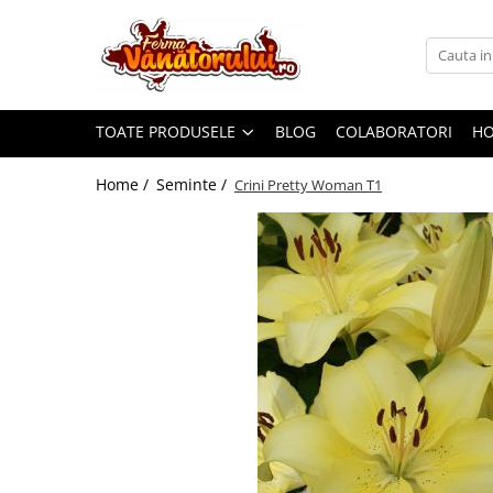
Toate Produsele
Iepuri
TOATE PRODUSELE
BLOG
COLABORATORI
H
Hranitori
Adapatori
Home /
Seminte /
Crini Pretty Woman T1
Accesorii
Hrana (furaje)
Prepeliţe
Hranitori
Adapatori
Custi
Incubatoare
Accesorii
Hrana (furaje)