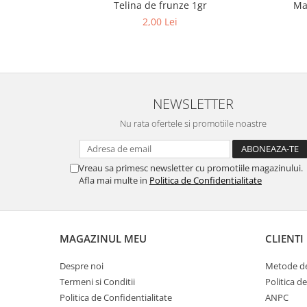
Ma
Telina de frunze 1gr
Cuști transport animale mici
2,00 Lei
Gard electric
Accesorii gard electric
Aparate gard electric
Fir gard electric
NEWSLETTER
Animale de companie
Nu rata ofertele si promotiile noastre
Caini
Accesorii
Hrana
Vreau sa primesc newsletter cu promotiile magazinului.
Afla mai multe in
Politica de Confidentialitate
Suplimente si produse de uz
veterinar
Papagali
Pesti
MAGAZINUL MEU
CLIENTI
Pisici
Despre noi
Metode de
Accesorii
Termeni si Conditii
Politica d
Politica de Confidentialitate
ANPC
Hrana