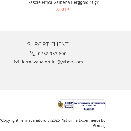
Fasole Pitica Galbena Berggold 10gr
Ardei K
2,00 Lei
SUPORT CLIENTI
0752 953 600
fermavanatorului@yahoo.com
Copyright Fermavanatorului 2026
Platforma E-commerce by
Gomag