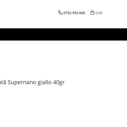
0752 953 600
0,00
lată Supernano giallo 40gr