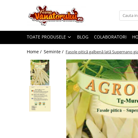
Toate Produsele
Iepuri
TOATE PRODUSELE
BLOG
COLABORATORI
H
Hranitori
Adapatori
Home /
Seminte /
Fasole pitică galbenă lată Supernano gia
Accesorii
Hrana (furaje)
Prepeliţe
Hranitori
Adapatori
Custi
Incubatoare
Accesorii
Hrana (furaje)