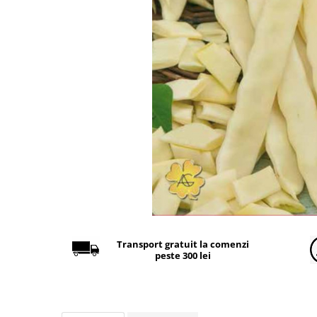
Găini şi alte păsări
Accesorii
Adăpători
Cuști și țarcuri
Hrana (furaje)
Hrănitoare
Incubatoare
Suplimente si produse de uz
veterinar
Porci
Adapatori
Accesorii
Transport gratuit la comenzi
peste 300 lei
Hrana (furaje)
Suplimente si produse de uz
veterinar