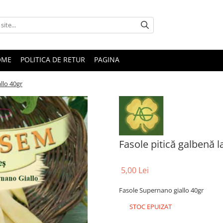
OME
POLITICA DE RETUR
PAGINA
llo 40gr
Fasole pitică galbenă 
5,00 Lei
Fasole Supernano giallo 40gr
STOC EPUIZAT