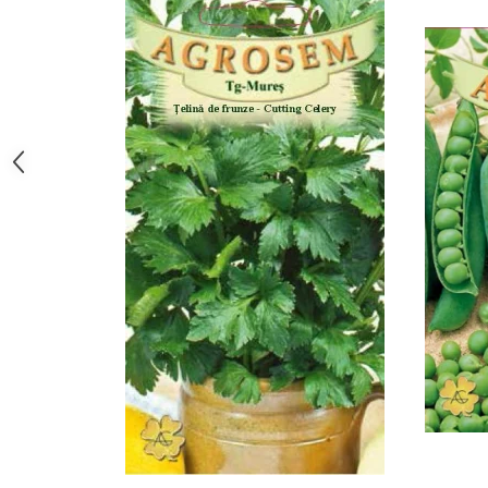
Hrană (furaje)
Hrănitori
Suplimente și grituri
Accesorii pentru făcut cuşti
Curatare copite
Accesorii veterinare
Capcane
Aditivi furajeri
Promotor
Adjuvanți Promedivet
Calciu furajer și stimulatoare ouat
Sprayuri cicatrizante
Cărţi zootehnice
Raticide
Insecticide
Dezinfectanti