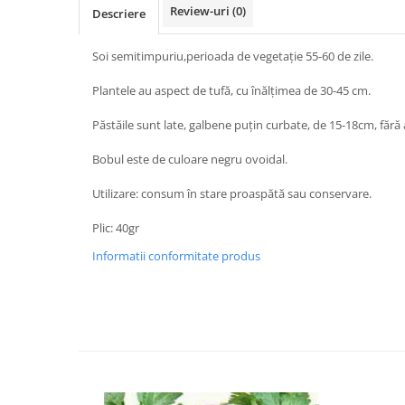
Vaci și cai
Review-uri
(0)
Descriere
Cai
Soi semitimpuriu,perioada de vegetație 55-60 de zile.
Vaci
Accesorii
Plantele au aspect de tufă, cu înălțimea de 30-45 cm.
Hrana (furaje)
Păstăile sunt late, galbene puțin curbate, de 15-18cm, fără 
Suplimente si produse de uz
veterinar
Bobul este de culoare negru ovoidal.
Oi şi capre
Utilizare: consum în stare proaspătă sau conservare.
Accesorii
Alăptare
Plic: 40gr
Hrana (furaje)
Informatii conformitate produs
Suplimente si accesorii veterinare
Porumbei
Accesorii
Adapatori
Cuști de transport