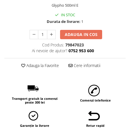
Vaci și cai
Glypho 500ml E
Cai
IN STOC
Vaci
Durata de livrare:
1
Accesorii
ADAUGA IN COS
Hrana (furaje)
Suplimente si produse de uz
Cod Produs:
79847023
veterinar
Ai nevoie de ajutor?
0752 953 600
Oi şi capre
Accesorii
Adauga la Favorite
Cere informatii
Alăptare
Hrana (furaje)
Suplimente si accesorii veterinare
Transport gratuit la comenzi
Porumbei
Comenzi telefonice
peste 300 lei
Accesorii
Adapatori
Cuști de transport
Garanție la livrare
Retur rapid