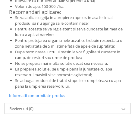
Infestare cu buruieni anuale si perene: 4 l/ha;
Volum de apa: 150-300 l/ha.
Unelte si accesorii de gradina
Recomandari aplicare:
Unelte
Se va aplica cu grija in apropierea apelor, in asa fel incat
produsul sa nu ajunga sa le contamineze;
Alveole si ghivece
Pentru aceasta se va regla atent si se va cunoaste latimea de
Accesorii irigatie
lucru a aplicatoarelor;
Pentru protejarea organismele acvatice trebuie respectata o
Accesorii solarii
zona netratata de 5 m latime fata de apele de suprafata;
Dupa terminarea lucrului masinile vor fi golite si curatate in
Substrat
camp, de resturi sau urme de produs;
Nu se prepara mai multa solutie decat cea necesara;
La preparea solutiei, se umple pana la jumatate cu apa
rezervorul masinii si se porneste agitatorul;
Se adauga produsul de tratat si apoi se completeaza cu apa
pana la umplerea rezervorului.
Informatii conformitate produs
Review-uri
(0)