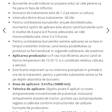
Buruienile anuale trebuie sa acopere solul, iar cele perene sa
Cuști transport animale mici
fie pana in faza de inflorire;
Gard electric
Numarul de tratamente este de 1-2 pe sezon si cultura;
Accesorii gard electric
Intervalul dintre doua tratamente : 60 zile.
Pentru combaterea buruienilor anuale dicotiledonate,
Aparate gard electric
momentul optim de aplicare este atunci cand buruienile sunt
in stadiul de 4 pana la 8 frunze adevarate, iar cele
Fir gard electric
monocotiledonate, intre 3 si 5 frunze;
Animale de companie
Pentru combaterea buruienilor perene aplicarea se va face in
timpul cresterilor intense, cand exista posibilitatea ca
Caini
produsul sa fie translocat in organele subterane, ale acestora;
Accesorii
Aplicarea produsului
va fi cea mai eficienta atunci cand se
face la temperaturi de 15-25 °C si o umiditate relativa, ridicata
Hrana
a aerului;
Suplimente si produse de uz
Este foarte important sa nu intervina precipitatii in primele 6
veterinar
ore de la tratament, pentru a permite substantei active sa fie
Papagali
pe deplin absorbita de buruieni.
Doza de aplicare: 3-4 l/ha (10000 m2);
Pesti
Tehnica de aplicare:
Glypho poate fi aplicat cu toate
echipamentele conventionale de pulverizat, incluzand
Pisici
echipamente atasate de tractor, purtate sau autopropulsate,
Accesorii
reglate si calibrate conform instructionilor de utilizare
furnizate de producator;
Hrana