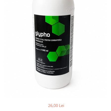
Găini şi alte păsări
Accesorii
Adăpători
Cuști și țarcuri
Hrana (furaje)
Hrănitoare
Incubatoare
Suplimente si produse de uz
veterinar
Porci
Adapatori
Accesorii
Hrana (furaje)
Suplimente si produse de uz
veterinar
26,00 Lei