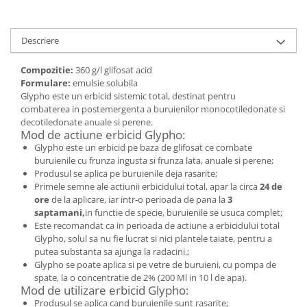
Hrană (furaje)
Hrănitori
Descriere
Suplimente și grituri
Compozitie:
360 g/l glifosat acid
Accesorii pentru făcut cuşti
Formulare:
emulsie solubila
Curatare copite
Glypho este un erbicid sistemic total, destinat pentru
Accesorii veterinare
combaterea in postemergenta a buruienilor monocotiledonate si
decotiledonate anuale si perene.
Capcane
Mod de actiune erbicid Glypho:
Aditivi furajeri
Glypho este un erbicid pe baza de glifosat ce combate
buruienile cu frunza ingusta si frunza lata, anuale si perene;
Promotor
Produsul se aplica pe buruienile deja rasarite;
Adjuvanți Promedivet
Primele semne ale actiunii erbicidului total, apar la circa
24 de
ore
de la aplicare, iar intr-o perioada de pana la
3
Calciu furajer și stimulatoare ouat
saptamani,
in functie de specie, buruienile se usuca complet;
Este recomandat ca in perioada de actiune a erbicidului total
Sprayuri cicatrizante
Glypho, solul sa nu fie lucrat si nici plantele taiate, pentru a
Cărţi zootehnice
putea substanta sa ajunga la radacini.;
Glypho se poate aplica si pe vetre de buruieni, cu pompa de
Raticide
spate, la o concentratie de 2% (200 Ml in 10 l de apa).
Insecticide
Mod de utilizare erbicid Glypho:
Dezinfectanti
Produsul se aplica cand buruienile sunt rasarite;