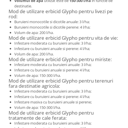
Volumul de apa
utilizat este de
150-300 l/ha
in functie de
Suplimente si produse de uz
destinatie.
veterinar
Mod de utilizare erbicid Glypho pentru livezi pe
rod:
Rozatoare
Buruieni monocotile si dicotile anuale: 3 l/ha;
Accesorii
Buruieni monocotile si dicotile perene: 4 l/ha;
Volum de apa: 200 l/ha.
Hrana
Mod de utilizare erbicid Glypho pentru vita de vie:
Fitofarmacie
Infestare moderata cu buruieni anuale: 3 l/ha;
Erbicide
Infestare cu buruieni anuale si perene: 4 l/ha;
Volum de apa: 200 l/ha.
Fungicide
Mod de utilizare erbicid Glypho pentru miriste:
Infestare moderata cu buruieni anuale: 3 l/ha;
Ingrasamant
Infestare cu buruieni anuale si perene: 4 l/ha;
Pesticide
Volum de apa: 150-300 l/ha.
Mod de utilizare erbicid Glypho pentru terenuri
Seminte
fara destinatie agricola:
Flori
Infestare moderata cu buruieni anuale: 3 l/ha;
Infestare cu buruieni anuale si perene: 4 l/ha;
Fructe
Infestare masiva cu buruieni anuale si perene;
Volum de apa: 150-300 l/ha.
Legume
Mod de utilizare erbicid Glypho pentru
tratamente de cale ferata:
Plante Aromatice
Infestare moderata cu buruieni anuale: 3 l/ha;
Plante furajere