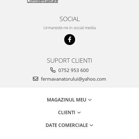
Confidentialitate
Unelte si accesorii de gradina
Unelte
SOCIAL
Alveole si ghivece
Urmareste-ne in social media
Accesorii irigatie
Accesorii solarii
Substrat
SUPORT CLIENTI
0752 953 600
fermavanatorului@yahoo.com
MAGAZINUL MEU
CLIENTI
DATE COMERCIALE