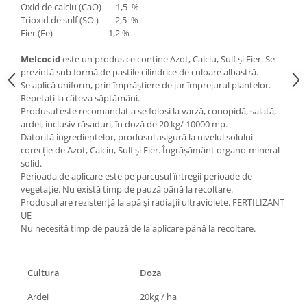
Oxid de calciu (CaO) 1,5 %
Hrană (furaje)
Trioxid de sulf (SO ) 2,5 %
Hrănitori
Fier (Fe) 1,2 %
Suplimente și grituri
Melcocid
este un produs ce conţine Azot, Calciu, Sulf şi Fier. Se
prezintă sub formă de pastile cilindrice de culoare albastră.
Accesorii pentru făcut cuşti
Se aplică uniform, prin împrăştiere de jur împrejurul plantelor.
Curatare copite
Repetaţi la câteva săptămâni.
Accesorii veterinare
Produsul este recomandat a se folosi la varză, conopidă, salată,
ardei, inclusiv răsaduri, în doză de 20 kg/ 10000 mp.
Capcane
Datorită ingredientelor, produsul asigură la nivelul solului
Aditivi furajeri
corecţie de Azot, Calciu, Sulf şi Fier. Îngrăşământ organo-mineral
Promotor
solid.
Perioada de aplicare este pe parcusul întregii perioade de
Adjuvanți Promedivet
vegetaţie. Nu există timp de pauză până la recoltare.
Produsul are rezistenţă la apă şi radiaţii ultraviolete. FERTILIZANT
Calciu furajer și stimulatoare ouat
UE
Sprayuri cicatrizante
Nu necesită timp de pauză de la aplicare până la recoltare.
Cărţi zootehnice
Raticide
Cultura
Doza
Insecticide
Ardei
20kg / ha
Dezinfectanti