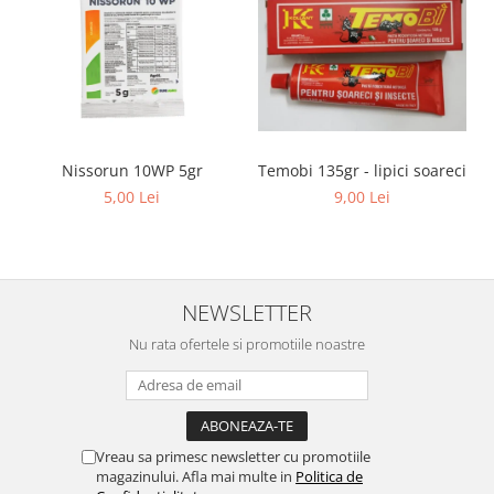
Suplimente si produse de uz
veterinar
Rozatoare
Accesorii
Hrana
Fitofarmacie
Temobi 135gr - lipici soareci
Nissorun 10WP 5gr
Erbicide
9,00 Lei
5,00 Lei
Fungicide
Ingrasamant
Pesticide
NEWSLETTER
Seminte
Nu rata ofertele si promotiile noastre
Flori
Fructe
Legume
Plante Aromatice
Vreau sa primesc newsletter cu promotiile
magazinului. Afla mai multe in
Politica de
Plante furajere