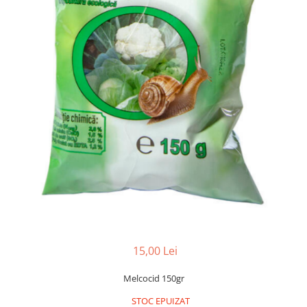
Găini şi alte păsări
Accesorii
Adăpători
Cuști și țarcuri
Hrana (furaje)
Hrănitoare
Incubatoare
Suplimente si produse de uz
veterinar
Porci
Adapatori
Accesorii
15,00 Lei
Hrana (furaje)
Suplimente si produse de uz
Melcocid 150gr
veterinar
STOC EPUIZAT