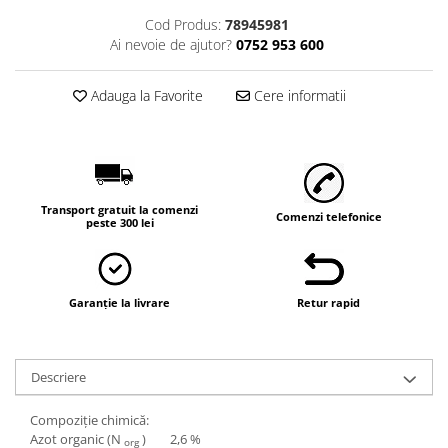
Vaci și cai
Cod Produs:
78945981
Cai
Ai nevoie de ajutor?
0752 953 600
Vaci
Accesorii
Adauga la Favorite
Cere informatii
Hrana (furaje)
Suplimente si produse de uz
veterinar
Oi şi capre
Transport gratuit la comenzi
Comenzi telefonice
Accesorii
peste 300 lei
Alăptare
Hrana (furaje)
Garanție la livrare
Retur rapid
Suplimente si accesorii veterinare
Porumbei
Accesorii
Descriere
Adapatori
Compoziţie chimică:
Cuști de transport
Azot organic (N
) 2,6 %
org