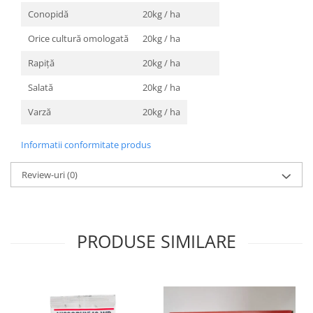
Cuști transport animale mici
Conopidă
20kg / ha
Gard electric
Orice cultură omologată
20kg / ha
Accesorii gard electric
Rapiță
20kg / ha
Aparate gard electric
Salată
20kg / ha
Fir gard electric
Varză
20kg / ha
Animale de companie
Caini
Informatii conformitate produs
Accesorii
Hrana
Review-uri
(0)
Suplimente si produse de uz
veterinar
Papagali
PRODUSE SIMILARE
Pesti
Pisici
Accesorii
Hrana