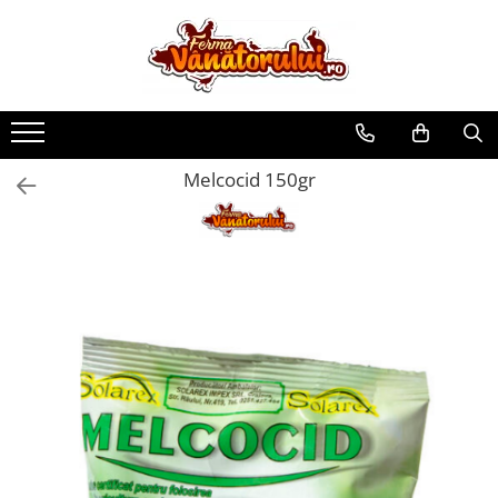
Toate Produsele
Iepuri
Hranitori
Melcocid 150gr
Adapatori
Accesorii
Hrana (furaje)
Prepeliţe
Hranitori
Adapatori
Custi
Incubatoare
Accesorii
Hrana (furaje)